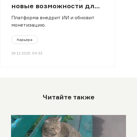
новые возможности для
блогеров и зрителей
Платформа внедрит ИИ и обновит
монетизацию.
Карьера
18.12.2025, 04:33
Читайте также