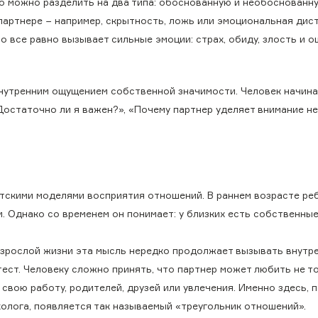
но можно разделить на два типа: обоснованную и необоснованну
партнере − например, скрытность, ложь или эмоциональная дист
о все равно вызывает сильные эмоции: страх, обиду, злость и 
внутренним ощущением собственной значимости. Человек начина
остаточно ли я важен?», «Почему партнер уделяет внимание не
етскими моделями восприятия отношений. В раннем возрасте ре
 Однако со временем он понимает: у близких есть собственные
взрослой жизни эта мысль нередко продолжает вызывать внутр
ест. Человеку сложно принять, что партнер может любить не то
 свою работу, родителей, друзей или увлечения. Именно здесь, 
холога, появляется так называемый «треугольник отношений».