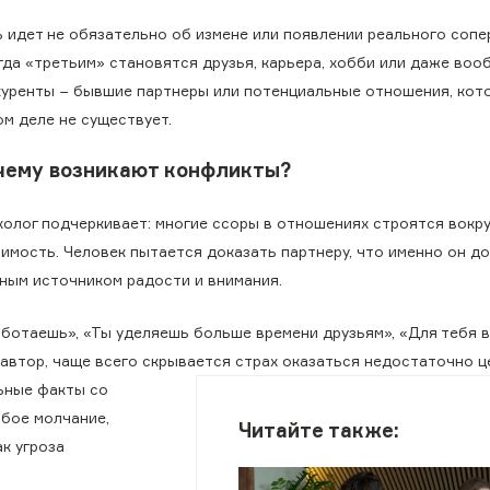
ь идет не обязательно об измене или появлении реального сопе
гда «третьим» становятся друзья, карьера, хобби или даже во
куренты − бывшие партнеры или потенциальные отношения, кот
ом деле не существует.
чему возникают конфликты?
холог подчеркивает: многие ссоры в отношениях строятся вокру
чимость. Человек пытается доказать партнеру, что именно он д
вным источником радости и внимания.
ботаешь», «Ты уделяешь больше времени друзьям», «Для тебя 
 автор, чаще всего скрывается страх оказаться недостаточно ц
ьные факты со
бое молчание,
Читайте также:
к угроза