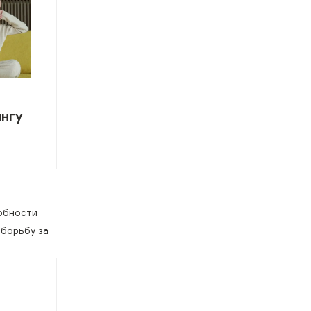
ингу
собности
 борьбу за