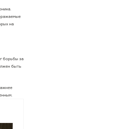
рника.
ображаемые
орых на
г борьбы за
олжен быть
важнее
енным.