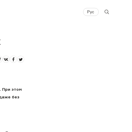
Рус
х
. При этом
даже без