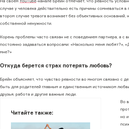
На своем
YouTube
-канале Брейн отмечает, что ревность услов
случае у человека действительно есть причины сомневаться в 
втором случае тревога возникает без объективных оснований, н
собственной ненужности.
Корень проблемы часто связан не с поведением партнера, а с 
постоянно задаваться вопросами: «Насколько меня любят?», «Д
мне?»
Откуда берется страх потерять любовь?
Брейн объясняет, что чувство ревности во многом связано с д
быть для родителей главным и единственным источником любви.
друзья, работа и другие важные люди.
Во 
прот
Читайте также:
но и
пси