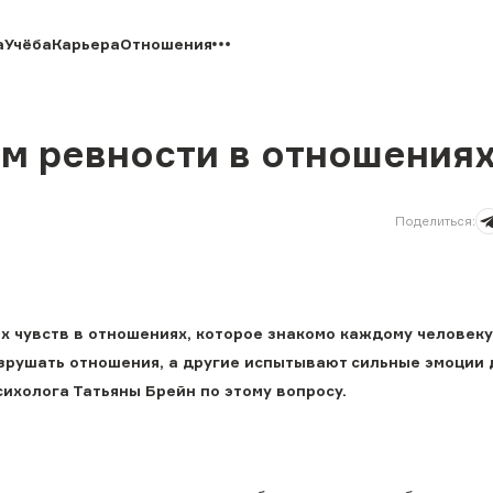
а
Учёба
Карьера
Отношения
ом ревности в отношения
Поделиться
:
х чувств в отношениях, которое знакомо каждому человеку
зрушать отношения, а другие испытывают сильные эмоции 
сихолога Татьяны Брейн по этому вопросу.