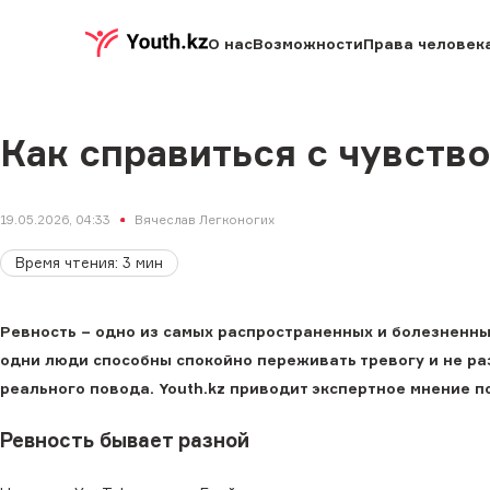
О нас
Возможности
Права человек
Как справиться с чувств
19.05.2026, 04:33
Вячеслав Легконогих
Время чтения
:
3
мин
Ревность − одно из самых распространенных и болезненны
одни люди способны спокойно переживать тревогу и не ра
реального повода. Youth.kz приводит экспертное мнение п
Ревность бывает разной