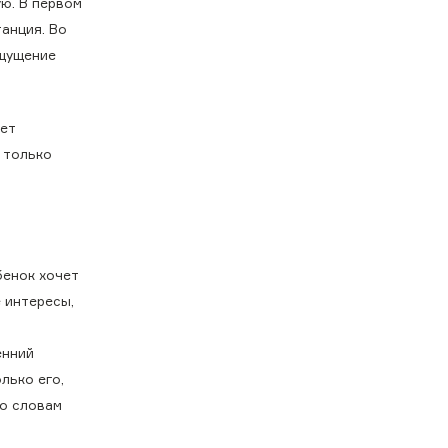
ю. В первом
анция. Во
ощущение
ет
 только
бенок хочет
 интересы,
енний
лько его,
по словам