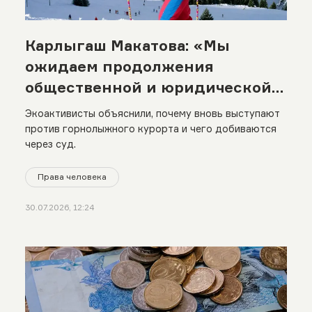
Карлыгаш Макатова: «Мы
ожидаем продолжения
общественной и юридической
борьбы за Кок-Жайляу»
Экоактивисты объяснили, почему вновь выступают
против горнолыжного курорта и чего добиваются
через суд.
Права человека
30.07.2026, 12:24