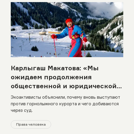
Карлыгаш Макатова: «Мы
ожидаем продолжения
общественной и юридической
борьбы за Кок-Жайляу»
Экоактивисты объяснили, почему вновь выступают
против горнолыжного курорта и чего добиваются
через суд.
Права человека