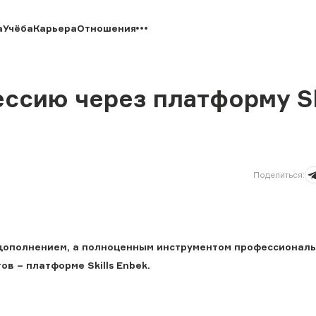
а
Учёба
Карьера
Отношения
ссию через платформу Sk
Поделиться
:
 дополнением, а полноценным инструментом профессионал
ов − платформе Skills Enbek.