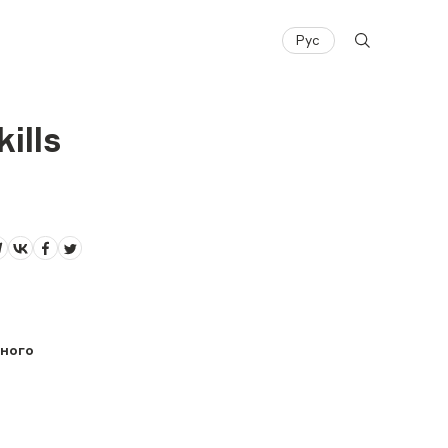
Рус
ills
ьного