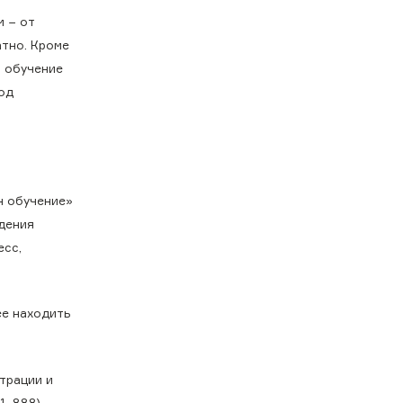
 − от
атно. Кроме
ь обучение
од
н обучение»
ждения
есс,
ее находить
трации и
, 888).