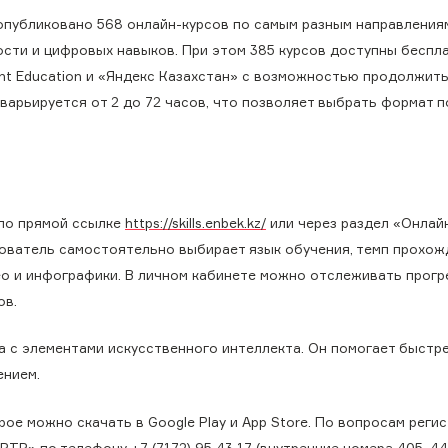
опубликовано 568 онлайн-курсов по самым разным направлениям
сти и цифровых навыков. При этом 385 курсов доступны беспл
ent Education и «Яндекс Казахстан» с возможностью продолжит
арьируется от 2 до 72 часов, что позволяет выбрать формат п
 по прямой ссылке
https://skills.enbek.kz/
или через раздел «Онлай
ьзователь самостоятельно выбирает язык обучения, темп прохо
ео и инфографики. В личном кабинете можно отслеживать прогр
ов.
 с элементами искусственного интеллекта. Он помогает быстр
ением.
ое можно скачать в Google Play и App Store. По вопросам регис
» по телефону +7 (7172) 95 43 17 (внутренние номера 405, 441