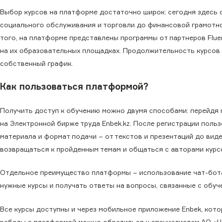
Выбор курсов на платформе достаточно широк: сегодня здесь 
социального обслуживания и торговли до финансовой грамотно
того, на платформе представлены программы от партнеров Flu
на их образовательных площадках. Продолжительность курсов в
собственный график.
Как пользоваться платформой?
Получить доступ к обучению можно двумя способами: перейдя
на Электронной бирже труда Enbek.kz. После регистрации пол
материала и формат подачи − от текстов и презентаций до вид
возвращаться к пройденным темам и общаться с авторами курс
Отдельное преимущество платформы − использование чат-бота
нужные курсы и получать ответы на вопросы, связанные с обуч
Все курсы доступны и через мобильное приложение Enbek, котор
работы с платформой можно обратиться к специалистам АО «ЦРТР