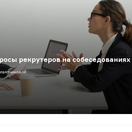
просы рекрутеров на собеседованиях
евятниковой.