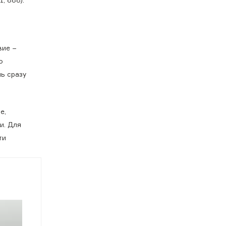
вие −
о
ь сразу
е,
и. Для
ти