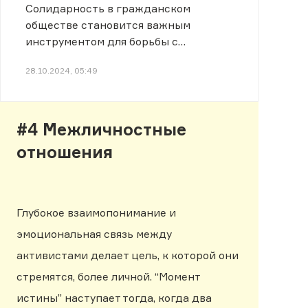
Солидарность в гражданском
обществе становится важным
инструментом для борьбы с
несправедливостью и
28.10.2024, 05:49
дискриминацией.
#4 Межличностные
отношения
Глубокое взаимопонимание и
эмоциональная связь между
активистами делает цель, к которой они
стремятся, более личной. “Момент
истины” наступает тогда, когда два