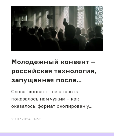
Молодежный конвент –
российская технология,
запущенная после
аннексии Крыма
Слово “конвент” не спроста
показалось нам чужим – как
оказалось, формат скопирован у
российских политтехнологов.
29.07.2024, 03:31