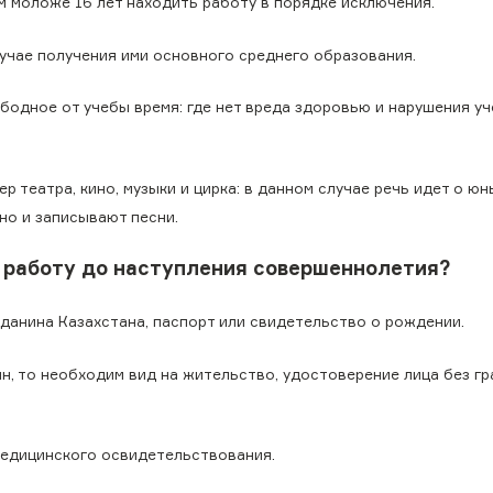
м моложе 16 лет находить работу в порядке исключения.
лучае получения ими основного среднего образования.
ободное от учебы время: где нет вреда здоровью и нарушения у
 театра, кино, музыки и цирка: в данном случае речь идет о юн
но и записывают песни.
а работу до наступления совершеннолетия?
данина Казахстана, паспорт или свидетельство о рождении.
ин, то необходим вид на жительство, удостоверение лица без г
медицинского освидетельствования.