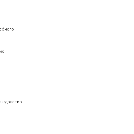
чебного
ых
ражданства