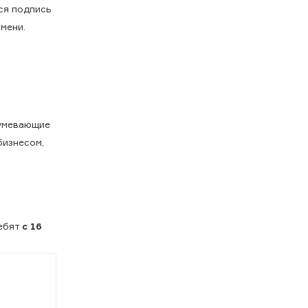
тся подпись
мени.
зумевающие
бизнесом,
ребят
с 16