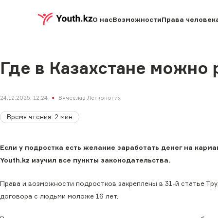
О нас
Возможности
Права человек
Где в Казахстане можно р
24.12.2025, 12:24
Вячеслав Легконогих
Время чтения
:
2
мин
Если у подростка есть желание заработать денег на карман
Youth.kz изучил все пункты законодательства.
Права и возможности подростков закреплены в 31-й статье Тру
договора с людьми моложе 16 лет.