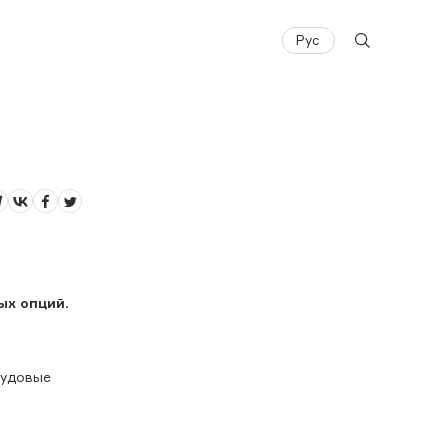
Рус
ых опций.
рудовые