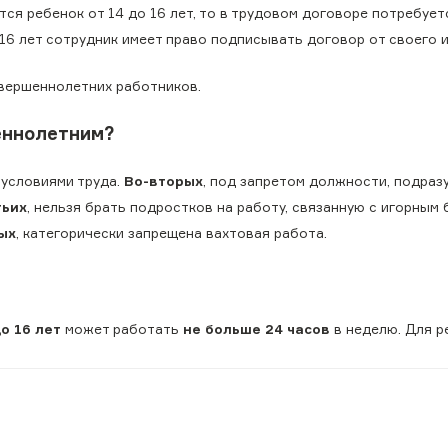
ется ребенок от 14 до 16 лет, то в трудовом договоре потребуе
16 лет сотрудник имеет право подписывать договор от своего и
овершеннолетних работников.
шеннолетним?
 условиями труда.
Во-вторых
, под запретом должности, подра
тьих
, нельзя брать подростков на работу, связанную с игорным 
ых
, категорически запрещена вахтовая работа.
до 16 лет
может работать
не больше 24 часов
в неделю. Для 