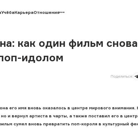
а
Учёба
Карьера
Отношения
а: как один фильм снова
 поп-идолом
Поделиться
:
она его имя вновь оказалось в центре мирового внимания.
о и вернул артиста в чарты, а также поставил его в центр
фильм сумел вновь превратить поп-короля в культурный фе