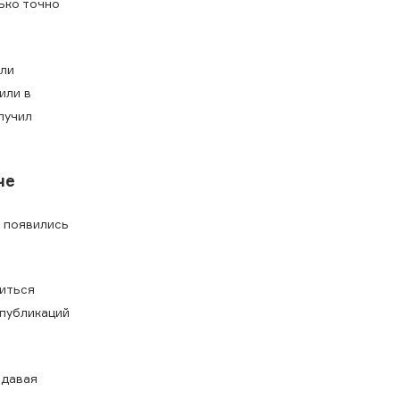
ько точно
ели
или в
лучил
че
е появились
виться
 публикаций
здавая