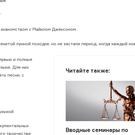
ия.
у
 знакомством с Майклом Джексоном.
менитой лунной походке, но не застали период, когда каждый н
тервью и полные
зыке. Для них
Читайте также:
ть песни, с
узыкой.
окументальных
Вводные семинары по
его творчестве,