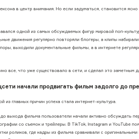
ексона в центр внимания. Но если задуматься, становится ясно
авался одной из самых обсуждаемых фигур мировой поп-культу
альные движения регулярно повторяли блогеры, а клипы набирал
споры, выходили документальные фильмы, а в интернете регуляр
ино все, что уже существовало в сети, и сделал это заметным д
цсети начали продвигать фильм задолго до пр
й из главных причин успеха стала интернет-культура.
 до выхода фильма пользователи начали активно обсуждать пе
графии со съемок и трейлеры. В TikTok, Instagram и YouTube по
ятки роликов, где кадры из фильма сравнивали с оригинальными