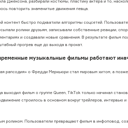
ла Джексона, разбирали костюмы, пластику актера и то, наскол
лось повторить знаменитые движения певца.
ой контент быстро подхватили алгоритмы соцсетей. Пользоват
есылали ролики друзьям, записывали собственные реакции, спор
ментариях и создавали новые сравнения. В результате фильм по
штабный прогрев еще до выхода в прокат.
временные музыкальные фильмы работают ина
кая рапсодия» о Фредди Меркьюри стал мировым хитом, а позж
а выходил фильм о группе Queen, TikTok только начинал стано
родвижение строилось в основном вокруг трейлеров, интервью и
ным роликом. Пользователи превращают фильм в инфоповод, со