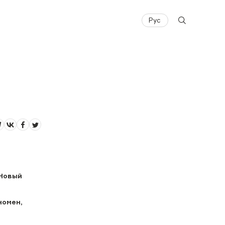
Рус
 Новый
номен,