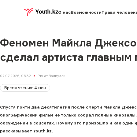
О нас
Возможности
Права человек
Феномен Майкла Джексон
сделал артиста главным
07.07.2026, 06:32
Ринат Валиуллин
Время чтения
:
4
мин
Спустя почти два десятилетия после смерти Майкла Джекс
биографический фильм не только собрал полные кинозалы, н
обсуждений в соцсетях. Почему это произошло и как один 
рассказывает Youth.kz.