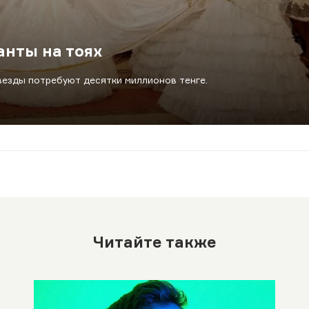
нты на тоях
везды потребуют десятки миллионов тенге.
Читайте также