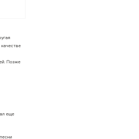
ругая
 качестве
ей. Позже
тал еще
 песни