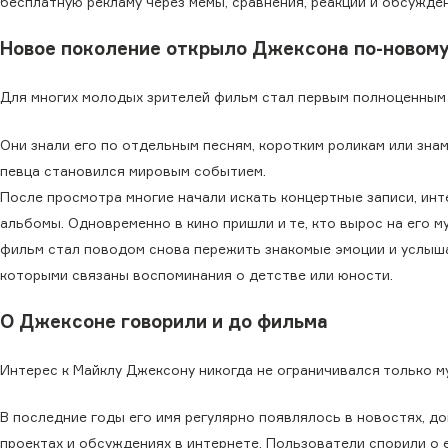
бесплатную рекламу через мемы, сравнения, реакции и обсужден
Новое поколение открыло Джексона по-новом
Для многих молодых зрителей фильм стал первым полноценным
Они знали его по отдельным песням, коротким роликам или зна
певца становился мировым событием.
После просмотра многие начали искать концертные записи, ин
альбомы. Одновременно в кино пришли и те, кто вырос на его му
фильм стал поводом снова пережить знакомые эмоции и услыша
которыми связаны воспоминания о детстве или юности.
О Джексоне говорили и до фильма
Интерес к Майклу Джексону никогда не ограничивался только м
В последние годы его имя регулярно появлялось в новостях, д
проектах и обсуждениях в интернете. Пользователи спорили о 