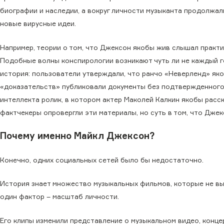
биографии и наследии, а вокруг личности музыканта продолжал
новые вирусные идеи.
Например, теории о том, что Джексон якобы жив слышал практ
Подобные волны конспирологии возникают чуть ли не каждый г
история: пользователи утверждали, что ранчо «Неверленд» як
«доказательств» публиковали документы без подтвержденного
интеллекта ролик, в котором актер Маколей Калкин якобы расс
фактчекеры опровергли эти материалы, но суть в том, что Дже
Почему именно Майкл Джексон?
Конечно, одних социальных сетей было бы недостаточно.
История знает множество музыкальных фильмов, которые не вы
один фактор – масштаб личности.
Его клипы изменили представление о музыкальном видео, конце