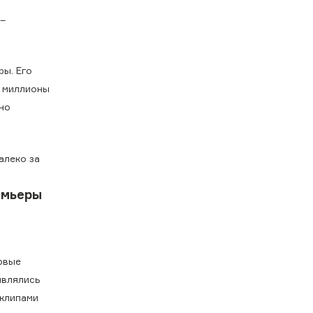
 –
ры. Его
и миллионы
но
алеко за
емьеры
рвые
являлись
 клипами