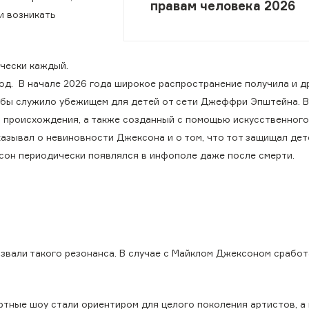
правам человека 2026
и возникать
ически каждый.
од. В начале 2026 года широкое распространение получила и д
обы служило убежищем для детей от сети Джеффри Эпштейна. В
 происхождения, а также созданный с помощью искусственного
казывал о невиновности Джексона и о том, что тот защищал дет
ксон периодически появлялся в инфополе даже после смерти.
звали такого резонанса. В случае с Майклом Джексоном срабо
ртные шоу стали ориентиром для целого поколения артистов, а