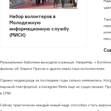
Майк
уда
Набор волонтеров в
Так
Молодежную
пер
информационную службу
ком
(МИСК)
мас
Со
Музыкальные байопики выходили и раньше. Например, « Богемс
фильмы об Элвисе Пресли и других известных исполнителях.
Однако медиасреда за последние годы сильно изменилась. Когд
мировой платформой, а Instagram Reels еще не существовал. П
в СМИ.
Сейчас практически каждый новый кадр способен стать вирус