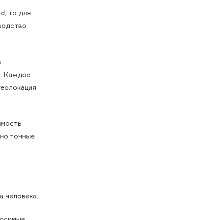
d, то для
зводство
а
е. Каждое
геолокация
имость
ьно точные
а человека.
носимые