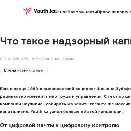
О нас
Возможности
Права человек
Что такое надзорный ка
02.06.2026, 07:41
Вячеслав Легконогих
Время чтения
:
3
мин
Еще в конце 1980-х американский социолог Шошана Зубоф
радикально изменить мир труда и управления. С тех пор ц
компании научились собирать и хранить гигантские массив
капитализм». Youth.kz узнал больше об этой концепции.
От цифровой мечты к цифровому контролю