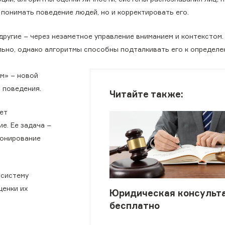
понимать поведение людей, но и корректировать его.
ругие − через незаметное управление вниманием и контекстом.
ьно, однако алгоритмы способны подталкивать его к определе
м» − новой
 поведения.
Читайте также:
ет
е. Ее задача −
ионирование
 систему
ценки их
Юридическая консульт
бесплатно