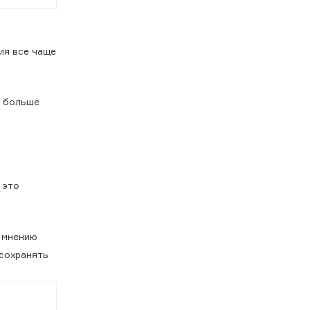
ия все чаще
м больше
 это
 мнению
 сохранять