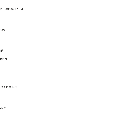
и, работы и
уры
ый
ения
век может
ние