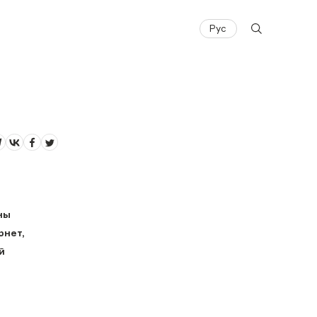
Рус
ны
рнет,
й