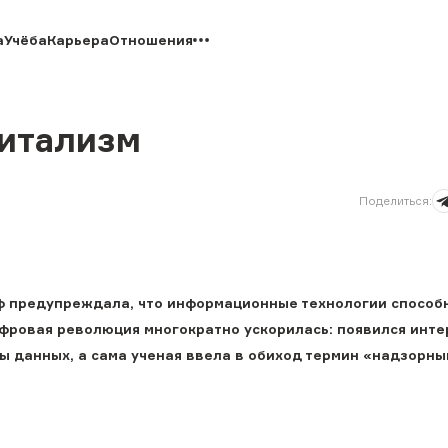
а
Учёба
Карьера
Отношения
питализм
Поделиться
:
ф предупреждала, что информационные технологии способ
ифровая революция многократно ускорилась: появился инте
ы данных, а сама ученая ввела в обиход термин «надзорны