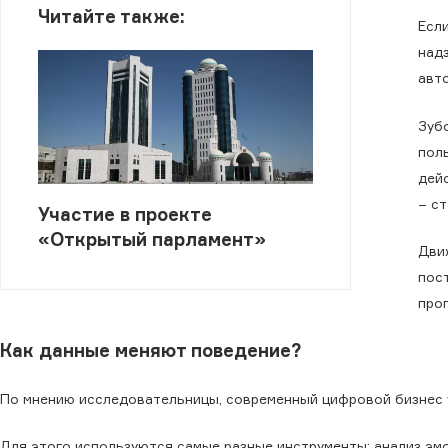
Читайте также:
Есл
над
авт
Зуб
поль
дейс
− с
Участие в проекте
«Открытый парламент»
Дви
пос
про
Как данные меняют поведение?
По мнению исследовательницы, современный цифровой бизнес у
Для этого используются самые разные инструменты: анализ эмо