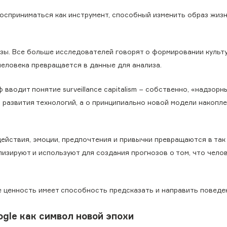
восприниматься как инструмент, способный изменить образ жизн
зы. Все больше исследователей говорят о формировании культ
человека превращается в данные для анализа.
водит понятие surveillance capitalism − собственно, «надзорн
и развития технологий, а о принципиально новой модели накопл
ействия, эмоции, предпочтения и привычки превращаются в так
изируют и используют для создания прогнозов о том, что чело
е ценность имеет способность предсказать и направить поведе
ogle как символ новой эпохи