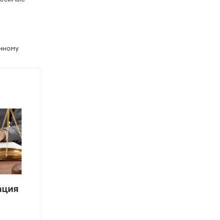
нному
ация