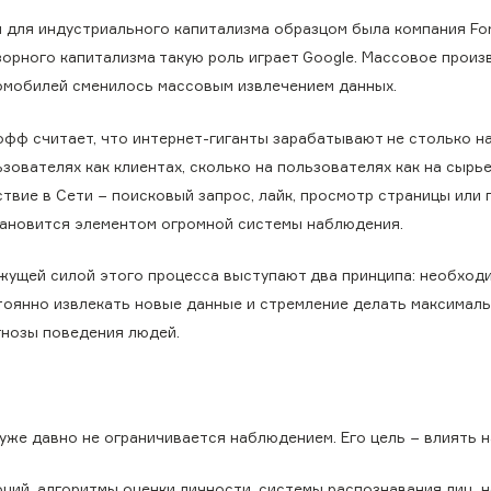
и для индустриального капитализма образцом была компания For
зорного капитализма такую роль играет Google. Массовое прои
омобилей сменилось массовым извлечением данных.
офф считает, что интернет-гиганты зарабатывают не столько н
зователях как клиентах, сколько на пользователях как на сырь
твие в Сети − поисковый запрос, лайк, просмотр страницы или 
тановится элементом огромной системы наблюдения.
жущей силой этого процесса выступают два принципа: необход
тоянно извлекать новые данные и стремление делать максимал
гнозы поведения людей.
же давно не ограничивается наблюдением. Его цель − влиять н
ций, алгоритмы оценки личности, системы распознавания лиц, 