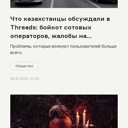
Что казахстанцы обсуждали в
Threads: бойкот сотовых
операторов, жалобы на
военкоматы и не только
Проблемы, которые волнуют пользователей больше
всего.
Общество
28.11.2025, 01:28