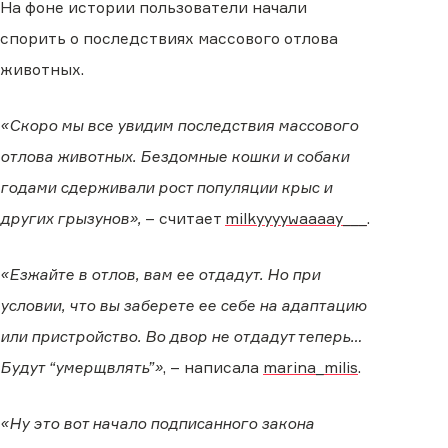
На фоне истории пользователи начали
спорить о последствиях массового отлова
животных.
«Скоро мы все увидим последствия массового
отлова животных. Бездомные кошки и собаки
годами сдерживали рост популяции крыс и
других грызунов»,
– считает
milkyyyywaaaay___
.
«Езжайте в отлов, вам ее отдадут. Но при
условии, что вы заберете ее себе на адаптацию
или пристройство. Во двор не отдадут теперь…
Будут “умерщвлять”»
, – написала
marina_milis
.
«Ну это вот начало подписанного закона