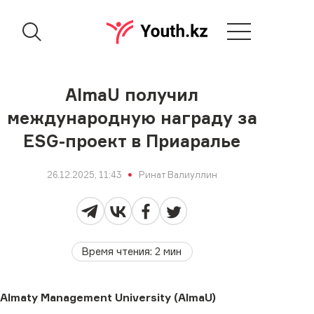
AlmaU получил
международную награду за
ESG-проект в Приаралье
26.12.2025, 11:43
Ринат Валиуллин
Время чтения
:
2
мин
Almaty Management University (AlmaU)