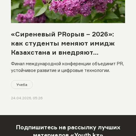
«Сиреневый PRорыв – 2026»:
как студенты меняют имидж
Казахстана и внедряют
экологические практики
Финал международной конференции объединит PR,
устойчивое развитие и цифровые технологии.
Учеба
24.04.2026, 05:26
Подпишитесь на рассылку лучших
материалов «Youth.kz»