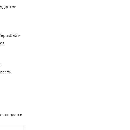
тудентов
Серикбай и
ная
и
бласти
потенциал в