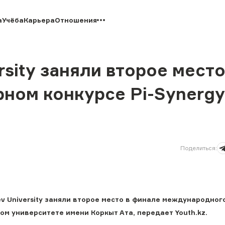
а
Учёба
Карьера
Отношения
sity заняли второе место
ом конкурсе Pi-Synergy
Поделиться
:
 University заняли второе место в финале международног
ом университете имени Коркыт Ата, передает Youth.kz.