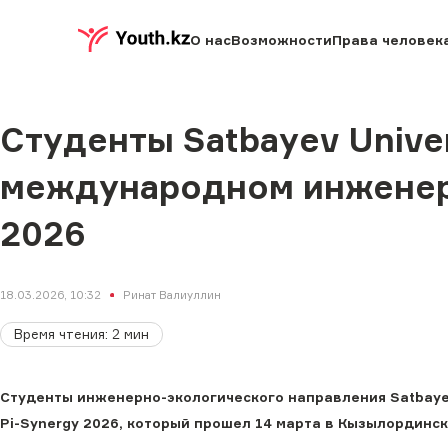
О нас
Возможности
Права человек
Студенты Satbayev Univer
международном инженерн
2026
18.03.2026, 10:32
Ринат Валиуллин
Время чтения
:
2
мин
Студенты инженерно-экологического направления Satbayev
Pi-Synergy 2026, который прошел 14 марта в Кызылординск