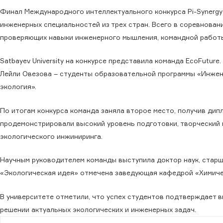
Финал Международного интеллектуального конкурса Pi-Synergy 20
инженерных специальностей из трех стран. Всего в соревнован
проверяющих навыки инженерного мышления, командной работы
Satbayev University на конкурсе представила команда EcoFuture
Лейли Овезова – студенты образовательной программы «Инже
экология».
По итогам конкурса команда заняла второе место, получив дипл
продемонстрировали высокий уровень подготовки, творческий
экологического инжиниринга.
Научным руководителем команды выступила доктор наук, старш
«Экологическая идея» отмечена заведующая кафедрой «Химиче
В университете отметили, что успех студентов подтверждает 
решении актуальных экологических и инженерных задач.