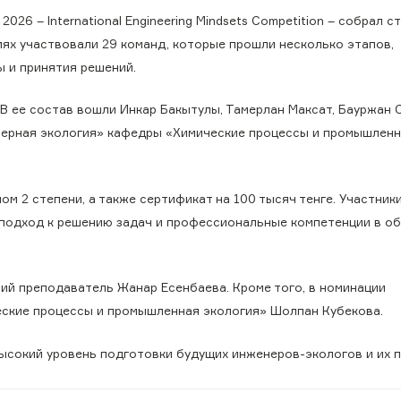
26 – International Engineering Mindsets Competition – собрал с
иях участвовали 29 команд, которые прошли несколько этапов,
 и принятия решений.
. В ее состав вошли Инкар Бакытулы, Тамерлан Максат, Бауржан 
нерная экология» кафедры «Химические процессы и промышлен
ом 2 степени, а также сертификат на 100 тысяч тенге. Участник
 подход к решению задач и профессиональные компетенции в о
ий преподаватель Жанар Есенбаева. Кроме того, в номинации
ские процессы и промышленная экология» Шолпан Кубекова.
высокий уровень подготовки будущих инженеров-экологов и их 