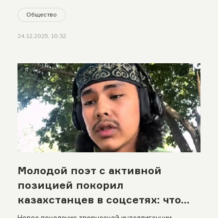
Общество
24.12.2025, 10:32
Молодой поэт с активной
позицией покорил
казахстанцев в соцсетях: что
известно о Кара Адам
Новое поколение творческой интеллигенции.