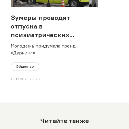
Зумеры проводят
отпуска в
психиатрических
лечебницах: что
Молодежь придумала тренд
происходит
«Дуркинг».
Общество
10.12.2025, 05:26
Читайте также