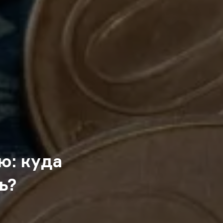
ю: куда
ь?