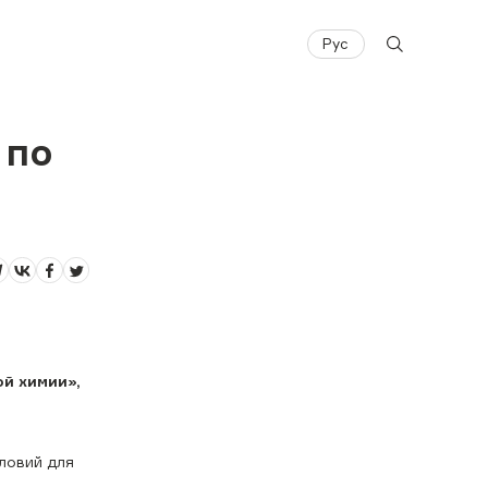
Рус
 по
й химии»,
ловий для