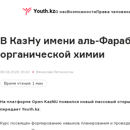
О нас
Возможности
Права человек
В КазНу имени аль-Фараб
органической химии
09.04.2026, 03:42
Вячеслав Легконогих
Время чтения
:
1
мин
На платформе Open KazNU появился новый массовый откры
передает Youth.kz.
Курс посвящен формированию навыков планирования и проведен