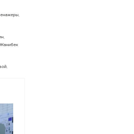
ренажеры,
ин,
 Жанибек
вой,