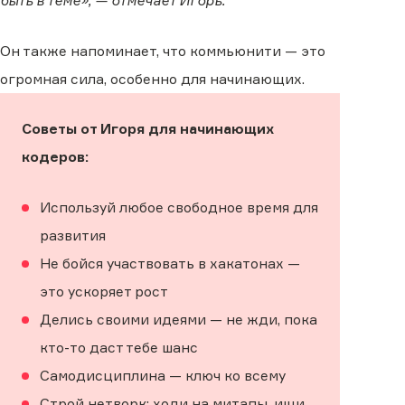
быть в теме», — отмечает Игорь.
Он также напоминает, что коммьюнити — это
огромная сила, особенно для начинающих.
Советы от Игоря для начинающих
кодеров:
Используй любое свободное время для
развития
Не бойся участвовать в хакатонах —
это ускоряет рост
Делись своими идеями — не жди, пока
кто-то даст тебе шанс
Самодисциплина — ключ ко всему
Строй нетворк: ходи на митапы, ищи