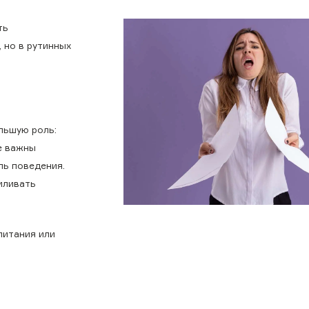
ть
 но в рутинных
льшую роль:
е важны
ль поведения.
иливать
питания или