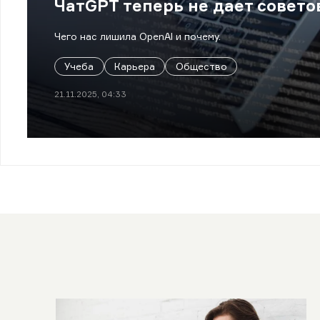
ЧатGPT теперь не дает совето
Чего нас лишила OpenAI и почему.
Учеба
Карьера
Общество
21.11.2025, 04:33