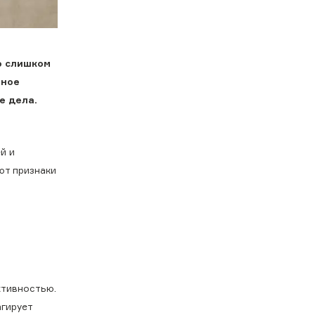
о слишком
ьное
е дела.
й и
ют признаки
ктивностью.
агирует