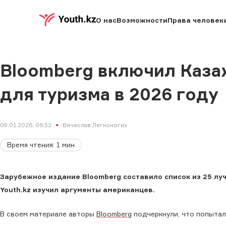
О нас
Возможности
Права человек
Bloomberg включил Казах
для туризма в 2026 году
09.01.2026, 06:32
Вячеслав Легконогих
Время чтения
:
1
мин
Зарубежное издание Bloomberg составило список из 25 лу
Youth.kz изучил аргументы американцев.
В своем материале авторы
Bloomberg
подчеркнули, что попытал