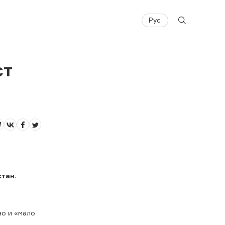
Рус
ст
стан.
но и «мало