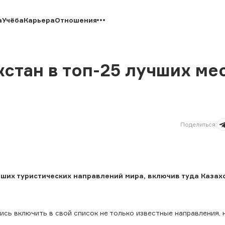
а
Учёба
Карьера
Отношения
стан в топ-25 лучших ме
Поделиться
:
чших туристических направлений мира, включив туда Казах
ись включить в свой список не только известные направления, 