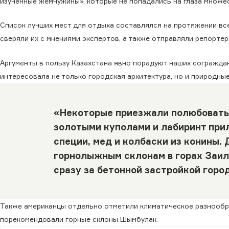
изученные жемчужины», которые не попадались на глаза множес
Список лучших мест для отдыха составлялся на протяжении все
сверяли их с мнениями экспертов, а также отправляли репортер
Аргументы в пользу Казахстана явно порадуют наших сограждан:
интересовала не только городская архитектура, но и природные
«Некоторые приезжали полюбоватьс
золотыми куполами и лабиринт прил
специи, мед и колбаски из конины.
горнолыжным склонам в горах Заил
сразу за бетонной застройкой город
Также американцы отдельно отметили климатическое разнообра
порекомендовали горные склоны Шымбулак.