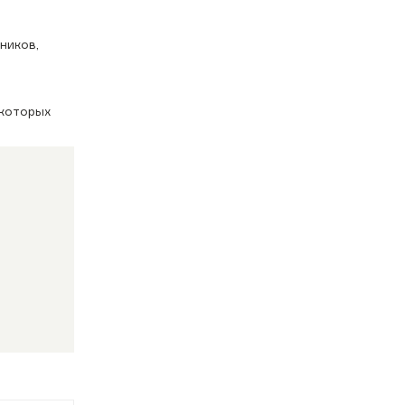
ников,
 которых
о