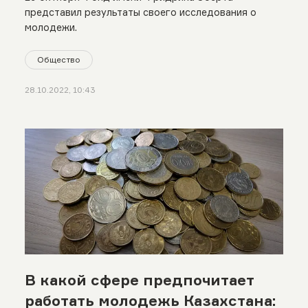
авторитаризм
представил результаты своего исследования о
молодежи.
Общество
28.10.2022, 10:43
В какой сфере предпочитает
работать молодежь Казахстана: