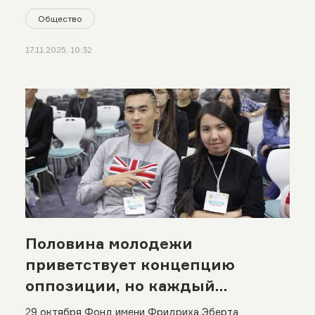
Общество
17.11.2025, 10:32
Половина молодежи
приветствует концепцию
оппозиции, но каждый
четвертый – поддерживает
29 октября Фонд имени Фридриха Эберта