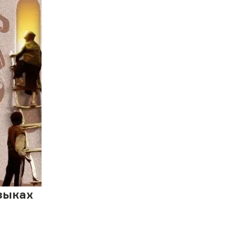
зыках