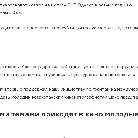
 участвовать авторы из стран СНГ. Однако в разные годы во
опы и Азии.
аудитории предоставляются субтитры на русском языке, которы
партнёров: Межгосударственный фонд гуманитарного сотруднич
ive, которые помогают усиливать культурное значение фестивал
ду впервые поддержал нашу инициативу по грантам на междуна
 дать молодым казахстанским кинематографистам шанс предста
кими темами приходят в кино молоды