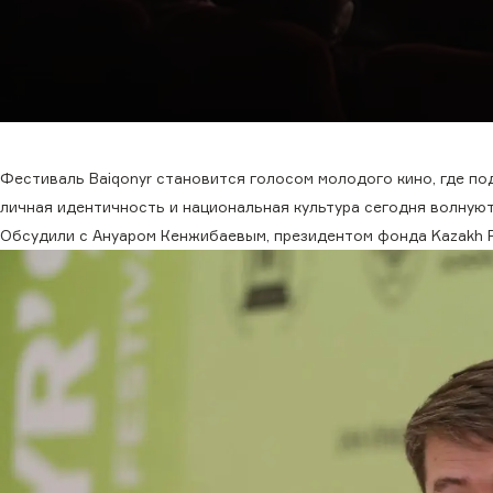
Фестиваль Baiqonyr становится голосом молодого кино, где п
личная идентичность и национальная культура сегодня волную
Обсудили с Ануаром Кенжибаевым, президентом фонда Kazakh Fe