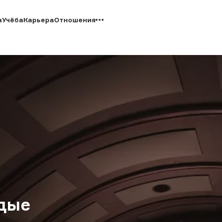
а
Учёба
Карьера
Отношения
одые