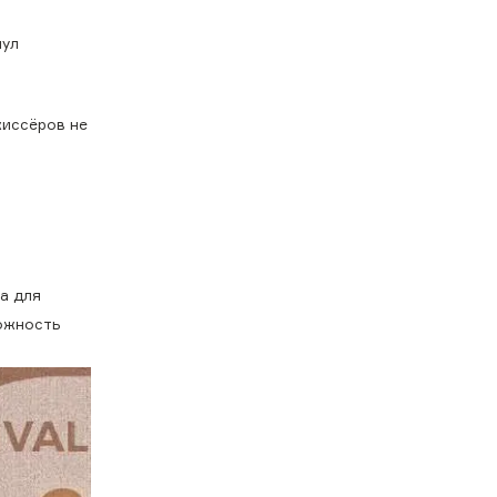
пул
жиссёров не
а для
можность