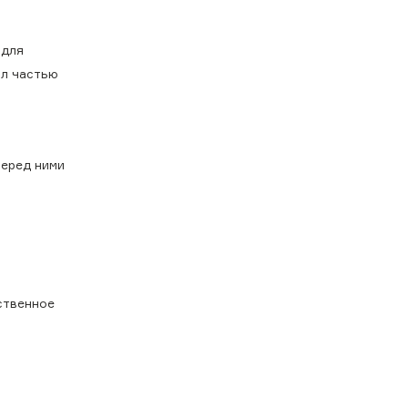
 для
ал частью
перед ними
ственное