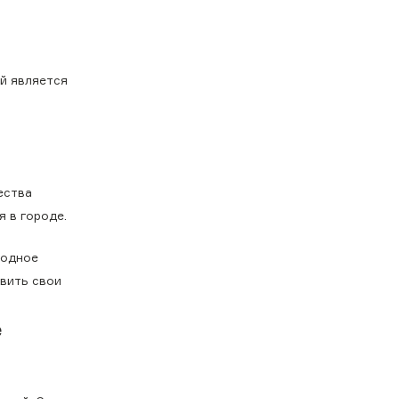
й является
ества
я в городе.
родное
вить свои
е