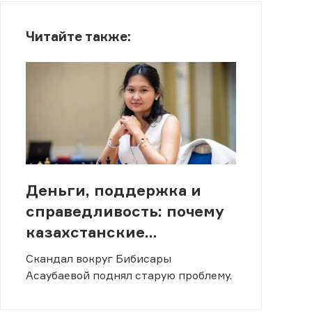
Читайте также:
Деньги, поддержка и
справедливость: почему
казахстанские
спортсмены
Скандал вокруг Бибисары
конфликтуют с
Асаубаевой поднял старую проблему.
федерациями