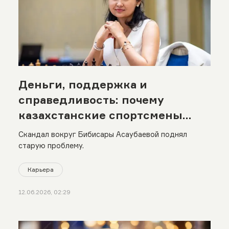
Деньги, поддержка и
справедливость: почему
казахстанские спортсмены
конфликтуют с федерациями
Скандал вокруг Бибисары Асаубаевой поднял
старую проблему.
Карьера
12.06.2026, 02:29