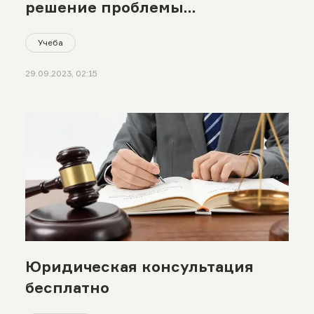
решение проблемы
безгражданства в Центральной
Учеба
Азии»
29.09.2023, 02:15
Юридическая консультация
бесплатно