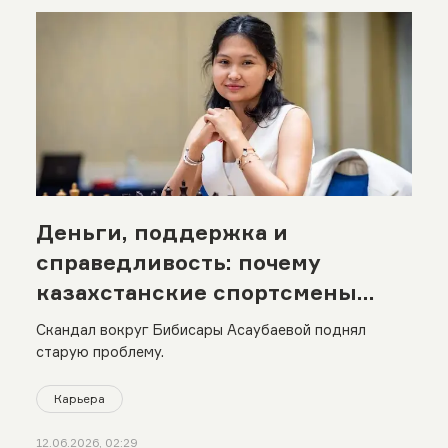
Деньги, поддержка и
справедливость: почему
казахстанские спортсмены
конфликтуют с федерациями
Скандал вокруг Бибисары Асаубаевой поднял
старую проблему.
Карьера
12.06.2026, 02:29