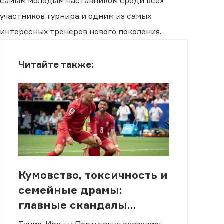
самым молодым наставником среди всех
участников турнира и одним из самых
интересных тренеров нового поколения.
Читайте также:
Кумовство, токсичность и
семейные драмы:
главные скандалы
чемпионата мира-2026