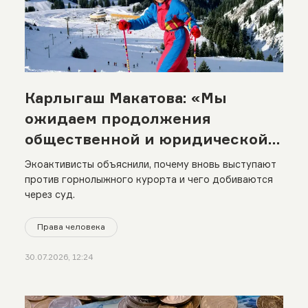
Карлыгаш Макатова: «Мы
ожидаем продолжения
общественной и юридической
борьбы за Кок-Жайляу»
Экоактивисты объяснили, почему вновь выступают
против горнолыжного курорта и чего добиваются
через суд.
Права человека
30.07.2026, 12:24