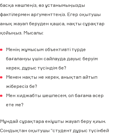
басқа көшпеңіз, өз ұстанымыңызды
фактілермен аргументтеңіз. Егер оқытушы
анық жауап беруден қашса, нақты сұрақтар
қойыңыз. Мысалы:
Менің жұмысым объективті түрде
бағалануы үшін сайлауда дауыс беруім
керек, дұрыс түсіндім бе?
Менен нақты не керек, анықтап айтып
жібересіз бе?
Мен хиджабты шешпесем, ол бағама әсер
ете ме?
Мұндай сұрақтара екіұшты жауап беру қиын.
Сондықтан оқытушы “студент дұрыс түсінбей