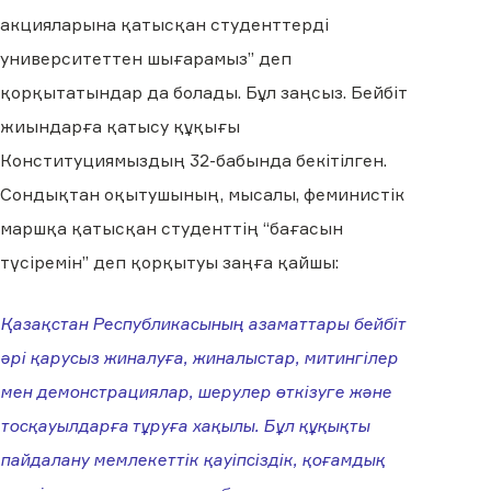
акцияларына қатысқан студенттерді
университеттен шығарамыз” деп
қорқытатындар да болады. Бұл заңсыз. Бейбіт
жиындарға қатысу құқығы
Конституциямыздың 32-бабында бекітілген.
Сондықтан оқытушының, мысалы, феминистік
маршқа қатысқан студенттің “бағасын
түсіремін” деп қорқытуы заңға қайшы:
Қазақстан Республикасының азаматтары бейбіт
әрі қарусыз жиналуға, жиналыстар, митингілер
мен демонстрациялар, шерулер өткізуге және
тосқауылдарға тұруға хақылы. Бұл құқықты
пайдалану мемлекеттік қауіпсіздік, қоғамдық