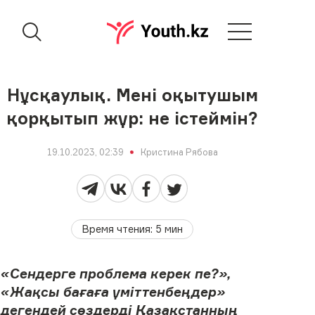
Нұсқаулық. Мені оқытушым
қорқытып жүр: не істеймін?
19.10.2023, 02:39
Кристина Рябова
Время чтения
:
5
мин
«Сендерге проблема керек пе?»,
«Жақсы бағаға үміттенбеңдер»
дегендей сөздерді Қазақстанның