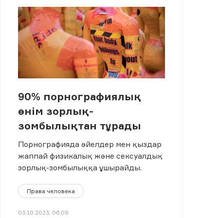
90% порнографиялық
өнім зорлық-
зомбылықтан тұрады
Порнографияда әйелдер мен қыздар
жаппай физикалық және сексуалдық
зорлық-зомбылыққа ұшырайды.
Права человека
03.10.2023, 06:09