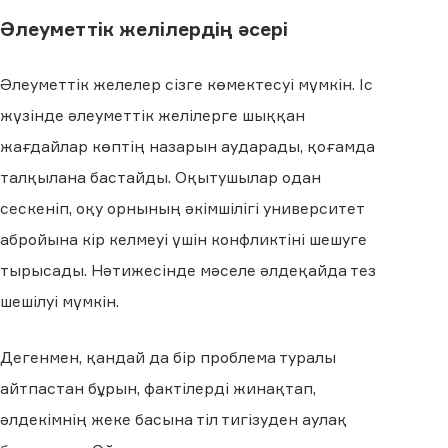
Әлеуметтік желілердің әсері
Әлеуметтік желелер сізге көмектесуі мүмкін. Іс
жүзінде әлеуметтік желілерге шыққан
жағдайлар көптің назарын аударады, қоғамда
талқылана бастайды. Оқытушылар одан
сескеніп, оқу орнының әкімшілігі университет
абройына кір келмеуі үшін конфликтіні шешуге
тырысады. Нәтижесінде мәселе әлдеқайда тез
шешілуі мүмкін.
Дегенмен, қандай да бір проблема туралы
айтпастан бұрын, фактілерді жинақтап,
әлдекімнің жеке басына тіл тигізуден аулақ