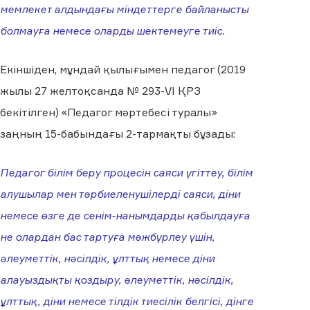
мемлекет алдындағы міндеттерге байланысты
болмауға немесе оларды шектемеуге тиіс.
Екіншіден, мұндай қылығымен педагог (2019
жылы 27 желтоқсанда № 293-VІ ҚРЗ
бекітілген) «Педагог мәртебесі туралы»
заңның 15-бабындағы 2-тармақты бұзады:
Педагог білім беру процесін саяси үгіттеу, білім
алушылар мен тәрбиеленушілерді саяси, діни
немесе өзге де сенім-нанымдарды қабылдауға
не олардан бас тартуға мәжбүрлеу үшін,
әлеуметтік, нәсілдік, ұлттық немесе діни
алауыздықты қоздыру, әлеуметтік, нәсілдік,
ұлттық, діни немесе тілдік тиесілік белгісі, дінге