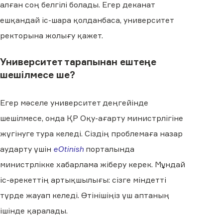
алған соң белгілі болады. Егер деканат
ешқандай іс-шара қолданбаса, университет
ректорына жолығу қажет.
Университет тарапынан ештеңе
шешілмесе ше?
Егер мәселе университет деңгейінде
шешілмесе, онда ҚР Оқу-ағарту министрлігіне
жүгінуге тура келеді. Сіздің проблемаға назар
аударту үшін
eOtinish
порталында
министрлікке хабарлама жіберу керек. Мұндай
іс-әрекеттің артықшылығы: сізге міндетті
түрде жауап келеді. Өтінішіңіз үш аптаның
ішінде қаралады.