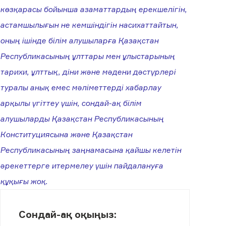
көзқарасы бойынша азаматтардың ерекшелігін,
астамшылығын не кемшіндігін насихаттайтын,
оның ішінде білім алушыларға Қазақстан
Республикасының ұлттары мен ұлыстарының
тарихи, ұлттық, діни және мәдени дәстүрлері
туралы анық емес мәліметтерді хабарлау
арқылы үгіттеу үшін, сондай-ақ білім
алушыларды Қазақстан Республикасының
Конституциясына және Қазақстан
Республикасының заңнамасына қайшы келетін
әрекеттерге итермелеу үшін пайдалануға
құқығы жоқ.
Сондай-ақ оқыңыз: