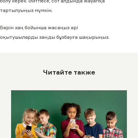
болу керек. Әйтпесе, сот алдында жауапқа
тартылуыңыз мүмкін.
Бәрін заң бойынша жасаңыз әрі
оқытушыларды заңды бұзбауға шақырыңыз.
Читайте также