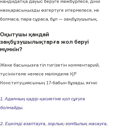
кандидатқа дауыс беруге мәжбүрлесе, діни
көзқарасыңызды өзгертуге итермелесе, не
болмаса, пара сұраса, бұл — заңбұзушылық.
Оқытушы қандай
заңбұзушылықтарға жол беруі
мүмкін?
Жеке басыңызға тіл тигізетін комментарий,
түсініктеме немесе мәлімдеме ҚР
Конституциясының 17-бабын бұзады, яғни:
1. Адамның қадір-қасиетіне қол сұғуға
болмайды.
2. Ешкімді азаптауға, зорлық-зомбылық жасауға,