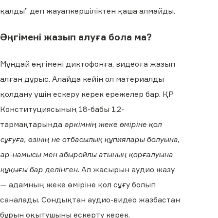
қалды” деп жауапкершіліктен қаша алмайды.
Әңгімені жазып алуға бола ма?
Мұндай әңгімені диктофонға, видеоға жазып
алған дұрыс. Алайда кейін ол материалды
қолдану үшін ескеру керек ережелер бар. ҚР
Конституциясының 18-бабы 1,2-
тармақтарында
әркімнің жеке өміріне қол
сұғуға, өзінің не отбасылық құпиялары болуына,
ар-намысы мен абыройлы атының қорғалуына
құқығы бар делінген.
Ал жасырын аудио жазу
— адамның жеке өміріне қол сұғу болып
саналады. Сондықтан аудио-видео жазбастан
бұрын оқытушыны ескерту керек.