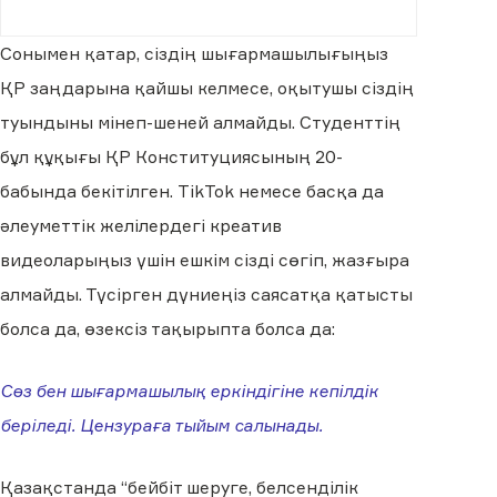
Сонымен қатар, сіздің шығармашылығыңыз
ҚР заңдарына қайшы келмесе, оқытушы сіздің
туындыны мінеп-шеней алмайды. Студенттің
бұл құқығы ҚР Конституциясының 20-
бабында бекітілген. TikTok немесе басқа да
әлеуметтік желілердегі креатив
видеоларыңыз үшін ешкім сізді сөгіп, жазғыра
алмайды. Түсірген дүниеңіз саясатқа қатысты
болса да, өзексіз тақырыпта болса да:
Сөз бен шығармашылық еркіндігіне кепілдік
беріледі. Цензураға тыйым салынады.
Қазақстанда “бейбіт шеруге, белсенділік