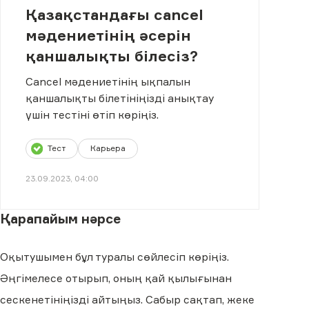
Қазақстандағы cancel
мәдениетінің әсерін
қаншалықты білесіз?
Cancel мәдениетінің ықпалын
қаншалықты білетініңізді анықтау
үшін тестіні өтіп көріңіз.
Тест
Карьера
23.09.2023, 04:00
Қарапайым нәрсе
Оқытушымен бұл туралы сөйлесіп көріңіз.
Әңгімелесе отырып, оның қай қылығынан
сескенетініңізді айтыңыз. Сабыр сақтап, жеке