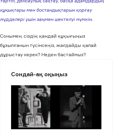
тәртіп, денсаулық сақтау, басқа адамдардың
құқықтары мен бостандықтарын қорғау
мүдделері үшін заңмен шектелуі мүмкін.
Сонымен, сіздің қандай құқығыңыз
бұзылғанын түсінсеңіз, жағдайды қалай
дұрыстау керек? Неден бастаймыз?
Сондай-ақ оқыңыз