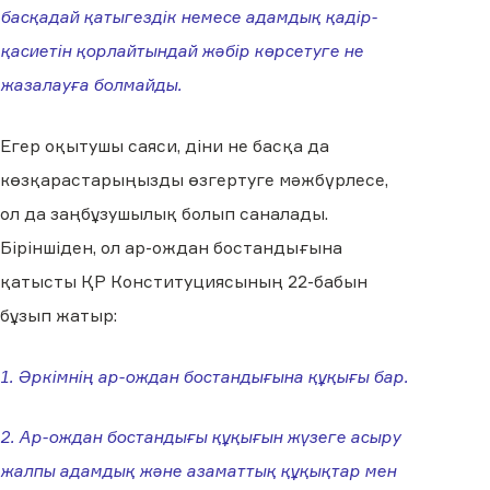
басқадай қатыгездік немесе адамдық қадір-
қасиетін қорлайтындай жәбір көрсетуге не
жазалауға болмайды.
Егер оқытушы саяси, діни не басқа да
көзқарастарыңызды өзгертуге мәжбүрлесе,
ол да заңбұзушылық болып саналады.
Біріншіден, ол ар-ождан бостандығына
қатысты ҚР Конституциясының 22-бабын
бұзып жатыр:
1. Әркімнің ар-ождан бостандығына құқығы бар.
2. Ар-ождан бостандығы құқығын жүзеге асыру
жалпы адамдық және азаматтық құқықтар мен