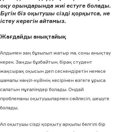
оқу орындарында жиі естуге болады.
Бүгін біз оқытушы сізді қорқытса, не
істеу керегін айтамыз.
Жағдайды анықтайық
Алдымен заң бұзылып жатыр ма, соны анықтау
керек. Заңды бұзбайтын, бірақ студент
жақсырақ оқысын деп сескендіретін немесе
шамалы көңіл-күйінің кесірінен өзгеге ұрыса
салатын мұғалімдер болады. Ондай
проблеманы оқытушылармен сөйлесіп, шешуге
болады.
Ал оқытушы сізді қорқыту арқылы белгілі бір