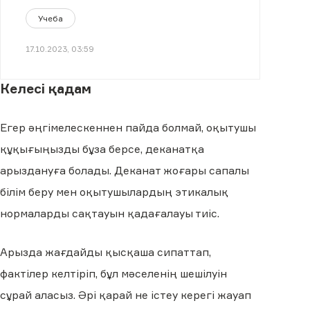
оригинальный авторский текст.
Учеба
17.10.2023, 03:59
Келесі қадам
Егер әңгімелескеннен пайда болмай, оқытушы
құқығыңызды бұза берсе, деканатқа
арыздануға болады. Деканат жоғары сапалы
білім беру мен оқытушылардың этикалық
нормаларды сақтауын қадағалауы тиіс.
Арызда жағдайды қысқаша сипаттап,
фактілер келтіріп, бұл мәселенің шешілуін
сұрай аласыз. Әрі қарай не істеу керегі жауап