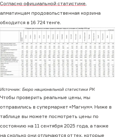
прилегающей к ней мякотью), кг
Согласно официальной статистике
,
Молоко пастеризованное 2,5%, литр
алматинцам продовольственная корзина
Кефир 2,5%, литр
обходится в 16 724 тенге.
Творог, кг
Картофель, кг
Морковь, кг
Лук репчатый, кг
Капуста белокочанная, кг
Сахар-песок, кг
Яйца первой категории, десяток
Источник: Бюро национальной статистики РК
Соль, кг
Чтобы проверить реальные цены, мы
отправились в супермаркет «Магнум». Ниже в
таблице вы можете посмотреть цены по
состоянию на 11 сентября 2025 года, а также
на сколько они отличаются от тех, которые