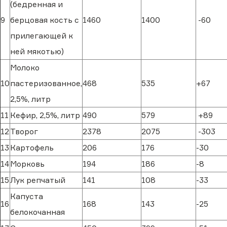
(бедренная и
9
берцовая кость с
1460
1400
-60
прилегающей к
ней мякотью)
Молоко
10
пастеризованное,
468
535
+67
2,5%, литр
11
Кефир, 2,5%, литр
490
579
+89
12
Творог
2378
2075
-303
13
Картофель
206
176
-30
14
Морковь
194
186
-8
15
Лук репчатый
141
108
-33
Капуста
16
168
143
-25
белокочанная