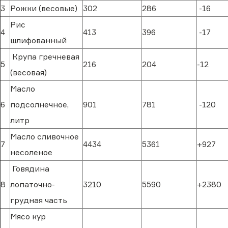
3
Рожки (весовые)
302
286
-16
Рис
4
413
396
-17
шлифованный
Крупа гречневая
5
216
204
-12
(весовая)
Масло
6
подсолнечное,
901
781
-120
литр
Масло сливочное
7
4434
5361
+927
несоленое
Говядина
8
лопаточно-
3210
5590
+2380
грудная часть
Мясо кур