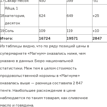
17
Сахар-песок
450
399
-51
Яйца, 1
18
категория,
624
649
+25
десяток
19
Соль
109
119
+10
Итого:
16724
19571
2847
Из таблицы видно, что по ряду позиций цены в
супермаркете «Магнум» оказались ниже, чем
указано в данных Бюро национальной
статистики. Меж тем в целом стоимость
продовольственной корзины в «Магнуме»
оказалась выше — разница составила 2 847
тенге. Наибольшее расхождение в цене
наблюдается по таким товарам, как сливочное
масло и говядина.