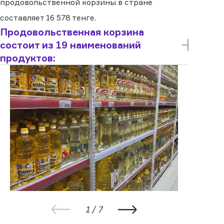
продовольственной корзины в стране
составляет 16 578 тенге.
Продовольственная корзина
состоит из 19 наименований
продуктов:
Мука пшеничная первого сорта, кг
Хлеб пшеничный первого сорта
Рожки весовые, кг
Рис шлифованный весовой, кг
Крупа гречневая весовая, кг
Подсолнечное масло, литр
Масло сливочное несоленое, кг
Говядина лопаточно-грудная часть, кг
Мясо кур (бедренная и берцовая кость с
1
/
7