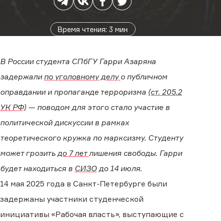
Время чтения
:
3
мин
В России студента СПбГУ Гарри Азаряна
задержали
по уголовному делу
о публичном
оправдании и пропаганде терроризма
(ст. 205.2
УК РФ)
— поводом для этого стало участие в
политической дискуссии в рамках
теоретического кружка по марксизму. Студенту
может грозить
до 7 лет
лишения свободы. Гарри
будет находиться в
СИЗО
до 14 июля.
14 мая 2025 года в Санкт-Петербурге были
задержаны участники студенческой
инициативы «Рабочая власть», выступающие с