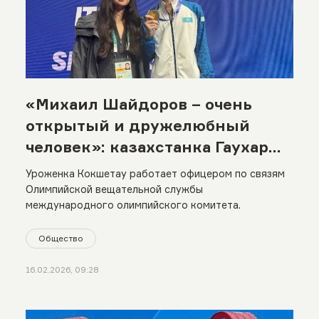
«Михаил Шайдоров – очень
открытый и дружелюбный
человек»: казахстанка Гаухар
Жакимова о закулисье
Уроженка Кокшетау работает офицером по связям
Олимпийских игр в Милане
Олимпийской вещательной службы
международного олимпийского комитета.
Общество
16.02.2026, 09:28