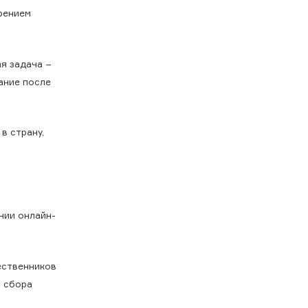
трением
я задача −
ание после
в страну,
нии онлайн-
ественников
я сбора