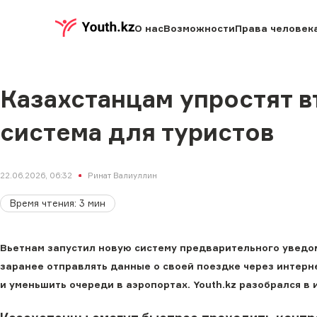
О нас
Возможности
Права человек
Казахстанцам упростят в
система для туристов
22.06.2026, 06:32
Ринат Валиуллин
Время чтения
:
3
мин
Вьетнам запустил новую систему предварительного уведо
заранее отправлять данные о своей поездке через интерн
и уменьшить очереди в аэропортах. Youth.kz разобрался в 