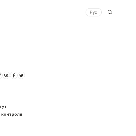
Рус
гут
 контроля