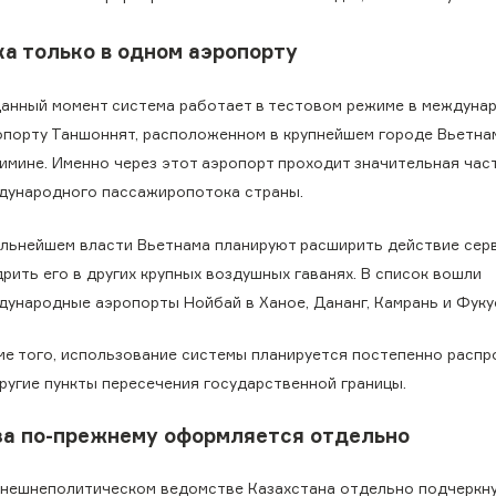
ка только в одном аэропорту
данный момент система работает в тестовом режиме в междуна
опорту Таншоннят, расположенном в крупнейшем городе Вьетна
имине. Именно через этот аэропорт проходит значительная час
дународного пассажиропотока страны.
альнейшем власти Вьетнама планируют расширить действие сер
рить его в других крупных воздушных гаванях. В список вошли
дународные аэропорты Нойбай в Ханое, Дананг, Камрань и Фуку
ме того, использование системы планируется постепенно распр
другие пункты пересечения государственной границы.
за по-прежнему оформляется отдельно
внешнеполитическом ведомстве Казахстана отдельно подчеркну