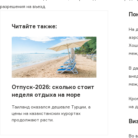
разрешения на въезд.
По
Читайте также:
На 
аэр
Хош
меж
В д
внед
меж
Отпуск-2026: сколько стоит
неделя отдыха на море
Кро
на 
Таиланд оказался дешевле Турции, а
цены на казахстанских курортах
продолжают расти.
Ви
Во 