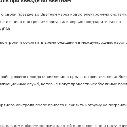
ль при въезде во Вьетнам
о своей поездке во Вьетнам через новую электронную систему.
ласти в пилотном режиме запустили сервис предварительного
n
(PAI).
 контроля и сократить время ожидания в международных аэроп
нлайн-режиме передать сведения о предстоящем въезде во Вье
миграционных служб, которые могут провести необходимые про
ртного контроля после прилета и снизить нагрузку на пограни
рительном информировании властей о поездке, а не о получени