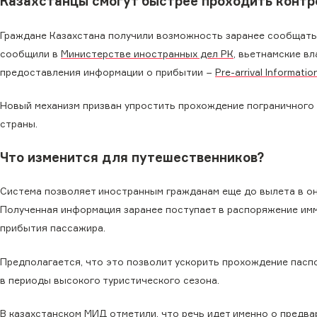
Казахстанцы смогут быстрее проходить контро
Граждане Казахстана получили возможность заранее сообщать 
сообщили в
Министерстве иностранных дел РК
, вьетнамские в
предоставления информации о прибытии −
Pre-arrival Informatio
Новый механизм призван упростить прохождение пограничного
страны.
Что изменится для путешественников?
Система позволяет иностранным гражданам еще до вылета в о
Полученная информация заранее поступает в распоряжение им
прибытия пассажира.
Предполагается, что это позволит ускорить прохождение паспо
в периоды высокого туристического сезона.
В казахстанском МИД отметили, что речь идет именно о предва