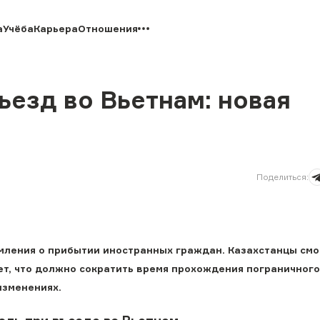
а
Учёба
Карьера
Отношения
ъезд во Вьетнам: новая
Поделиться
:
мления о прибытии иностранных граждан. Казахстанцы смо
ет, что должно сократить время прохождения пограничного
изменениях.