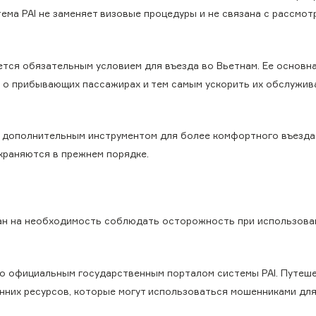
ема PAI не заменяет визовые процедуры и не связана с рассмо
тся обязательным условием для въезда во Вьетнам. Ее основна
о прибывающих пассажирах и тем самым ускорить их обслужив
я дополнительным инструментом для более комфортного въезда 
храняются в прежнем порядке.
ан на необходимость соблюдать осторожность при использова
о официальным государственным порталом системы PAI. Путеш
онних ресурсов, которые могут использоваться мошенниками дл