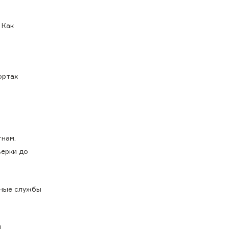
 Как
ортах
тнам.
верки до
чные службы
и