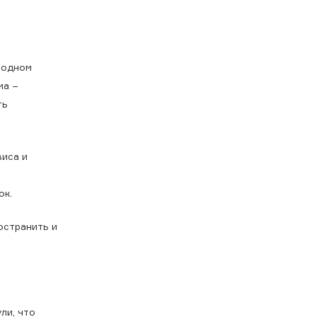
родном
ма −
ть
виса и
ок.
остранить и
ли, что