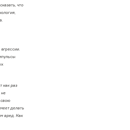
сказать, что
нология,
а.
 агрессии.
импульсы
ых
т как раз
 не
 свою
умеет делать
м вред. Как