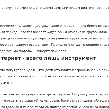
 потому что именно в это время ведущим видом деятельности с
ведения человека. прим.ред) своего поведения мы берем из сем
ый период - это тот возраст, когда семья отходит на другой план.
расцвет буллинга приходится на ранний подростковый возраст. И
ет и транслирует это дальше. Если он сам когда-то подвергался
ведение как модель»,
- говорит психолог.
тернет - всего лишь инструмент
гие могут утверждать, что дети становятся агрессивнее из-за 
ологий и социальных сетей, но по мнению психолога - это всег
румент.
ернет — это в первую очередь инструмент. Например как нож, им
т нарезать, а можно убить человека. Тоже самое и здесь. Но если
-то травили в школе, когда он приходил домой у него была пере