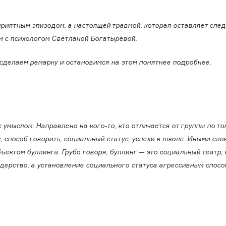
приятным эпизодом, а настоящей травмой, которая оставляет след
ем с психологом Светланой Богатыревой.
сделаем ремарку и остановимся на этом понятнее подробнее.
умыслом. Направлено на кого-то, кто отличается от группы по то
, способ говорить, социальный статус, успехи в школе. Иными сло
бъектом буллинга. Грубо говоря, буллинг — это социальный театр,
лидерство, а установление социального статуса агрессивным спос