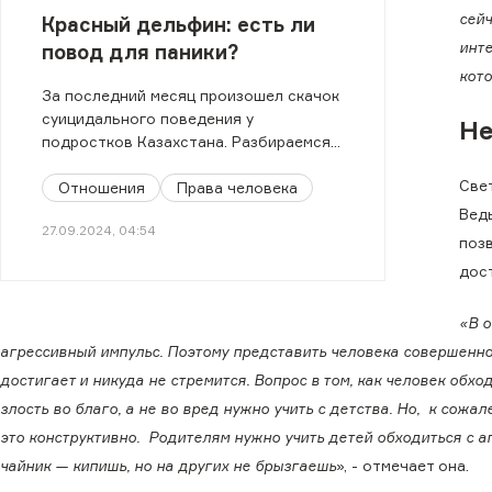
сейч
Красный дельфин: есть ли
инте
повод для паники?
кото
За последний месяц произошел скачок
суицидального поведения у
Не
подростков Казахстана. Разбираемся,
что происходит.
Све
Отношения
Права человека
Вед
27.09.2024, 04:54
поз
дос
«В о
агрессивный импульс. Поэтому представить человека совершенно 
достигает и никуда не стремится. Вопрос в том, как человек обход
злость во благо, а не во вред нужно учить с детства. Но, к сожа
это конструктивно. Родителям нужно учить детей обходиться с аг
чайник — кипишь, но на других не брызгаешь
», - отмечает она.