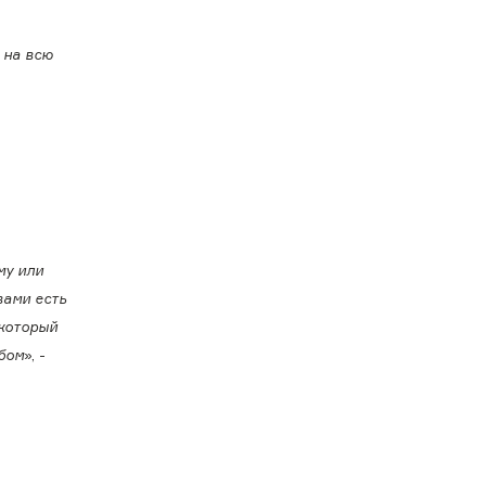
 на всю
му или
вами есть
 который
обом
», -