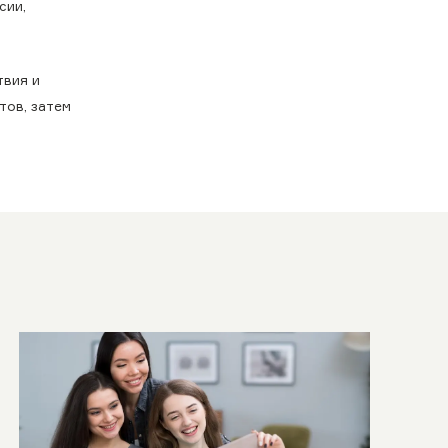
сии,
твия и
тов, затем