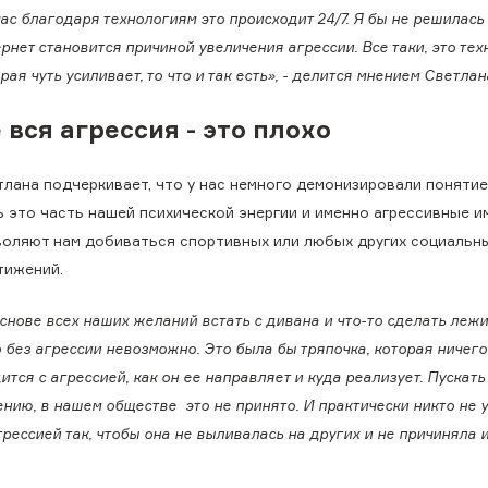
ас благодаря технологиям это происходит 24/7. Я бы не решилась 
рнет становится причиной увеличения агрессии. Все таки, это тех
рая чуть усиливает, то что и так есть», - делится мнением Светлан
 вся агрессия - это плохо
тлана подчеркивает, что у нас немного демонизировали понятие
ь это часть нашей психической энергии и именно агрессивные 
воляют нам добиваться спортивных или любых других социальн
тижений.
снове всех наших желаний встать с дивана и что-то сделать лежи
без агрессии невозможно. Это была бы тряпочка, которая ничего
ится с агрессией, как он ее направляет и куда реализует. Пускать
лению, в нашем обществе это не принято. И практически никто не 
рессией так, чтобы она не выливалась на других и не причиняла и