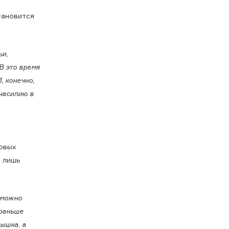
тановится
ьи,
 В это время
, конечно,
 насилию в
новых
о лишь
 можно
 раньше
дышка, а