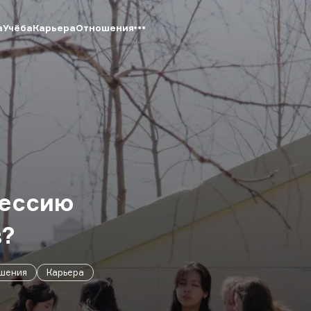
а
Учёба
Карьера
Отношения
рессию
в?
шения
Карьера