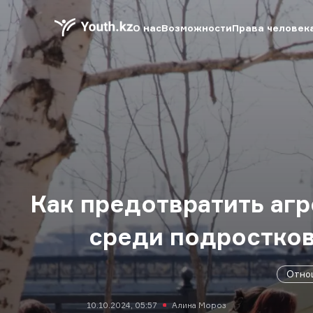
О нас
Возможности
Права человек
Как предотвратить аг
среди подростко
Отно
10.10.2024, 05:57
Алина Мороз