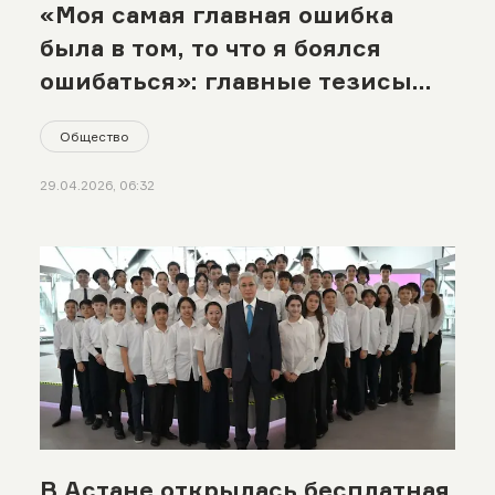
«Моя самая главная ошибка
была в том, то что я боялся
ошибаться»: главные тезисы
спикеров для молодежи с
Общество
крупнейшей региональной IT-
конференции Kolesa JunDay’26
29.04.2026, 06:32
В Астане открылась бесплатная