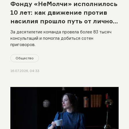
Фонду «НеМолчи» исполнилось
10 лет: как движение против
насилия прошло путь от личной
истории до международной
За десятилетие команда провела более 83 тысяч
сети
консультаций и помогла добиться сотен
приговоров.
Общество
16.07.2026, 04:33