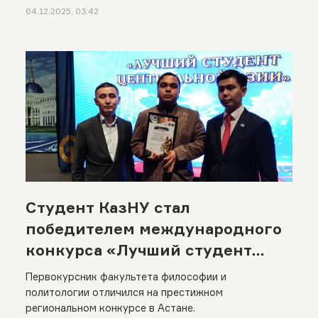
04.12.2025, 03:42
Студент КазНУ стал
победителем международного
конкурса «Лучший студент
Центральной Азии»
Первокурсник факультета философии и
политологии отличился на престижном
региональном конкурсе в Астане.