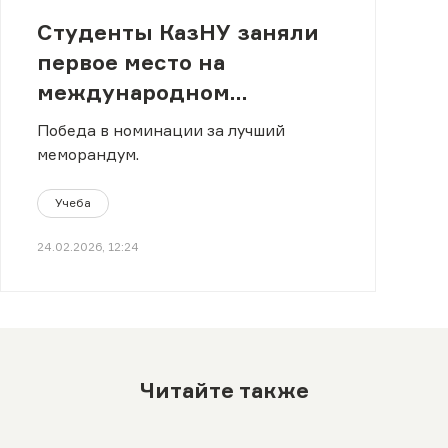
Студенты КазНУ заняли
первое место на
международном
конкурсе по праву
Победа в номинации за лучший
меморандум.
Учеба
24.02.2026, 12:24
Читайте также