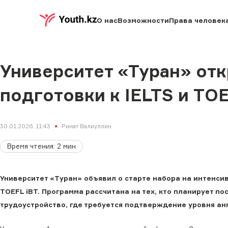
О нас
Возможности
Права человек
Университет «Туран» отк
подготовки к IELTS и TOE
30.01.2026, 11:43
Ринат Валиуллин
Время чтения
:
2
мин
Университет «Туран» объявил о старте набора на интенси
TOEFL iBT. Программа рассчитана на тех, кто планирует п
трудоустройство, где требуется подтверждение уровня анг