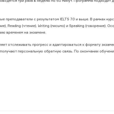
роводятся три раза в неделю по 60 минут. Программа подходит 
 преподаватели с результатом IELTS 7.0 и выше. В рамках курс
), Reading (чтение), Writing (письмо) и Speaking (говорение). Ос
ию временем на экзамене.
яет отслеживать прогресс и адаптироваться к формату экзаме
 получают персональную обратную связь. По окончании обучен