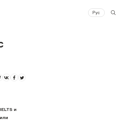
Рус
с
IELTS и
 или