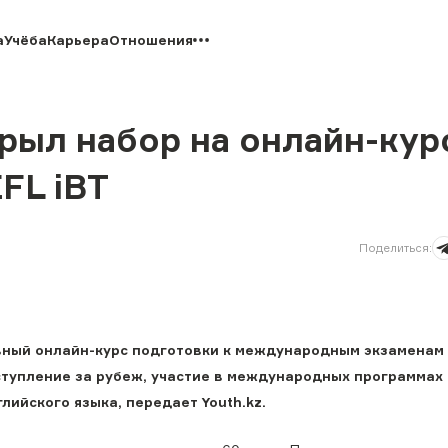
а
Учёба
Карьера
Отношения
рыл набор на онлайн-кур
FL iBT
Поделиться
:
вный онлайн-курс подготовки к международным экзаменам 
оступление за рубеж, участие в международных программах
лийского языка, передает Youth.kz.