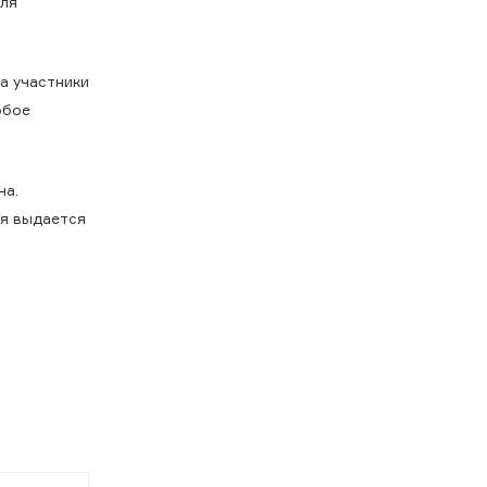
для
а участники
обое
на.
ия выдается