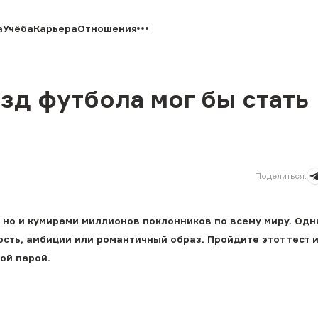
а
Учёба
Карьера
Отношения
езд футбола мог бы стать
Поделиться
:
 но и кумирами миллионов поклонников по всему миру. Одн
сть, амбиции или романтичный образ. Пройдите этот тест и
ой парой.