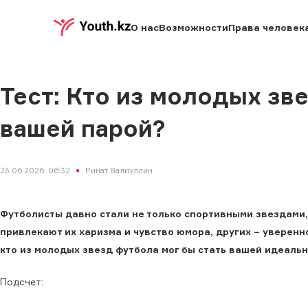
О нас
Возможности
Права человек
Тест: Кто из молодых зв
вашей парой?
23.06.2026, 06:32
Ринат Валиуллин
Футболисты давно стали не только спортивными звездами,
привлекают их харизма и чувство юмора, других – уверенно
кто из молодых звезд футбола мог бы стать вашей идеальн
Подсчет: