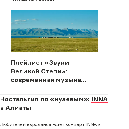
Плейлист «Звуки
Великой Степи»:
современная музыка
Казахстана на стыке
жанров
Ностальгия по «нулевым»:
INNA
в Алматы
Любителей евродэнса ждет концерт INNA в