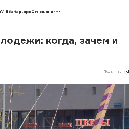
а
Учёба
Карьера
Отношения
одежи: когда, зачем и
Поделиться
: