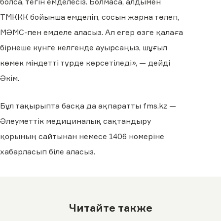
болса, тегін емделесіз. Болмаса, алдымен
ТМККК бойынша емделіп, сосын жарна төлеп,
МӘМС-пен емделе аласыз. Ал егер өзге қалаға
бірнеше күнге келгенде ауырсаңыз, шұғыл
көмек міндетті түрде көрсетіледі», — дейді
Әкім.
Бұл тақырыпта басқа да ақпаратты fms.kz —
Әлеуметтік медициналық сақтандыру
қорының сайтынан немесе 1406 номеріне
хабарласып біле аласыз.
Читайте также