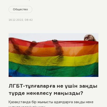
Общество
16.12.2022, 08:42
ЛГБТ-тұлғаларға не үшін заңды
түрде некелесу маңызды?
Қазақстанда бір жынысты адамдарға заңды неке