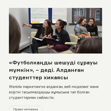
«Футболкаңды шешуді сұрауы
мүмкін», – деді. Алданған
студенттер хикаясы
Желілік маркетингке алданған, веб-моделинг және
есірткі тасылмалдаушы жұмысына тап болған
студенттермен сөйлестік.
Права человека