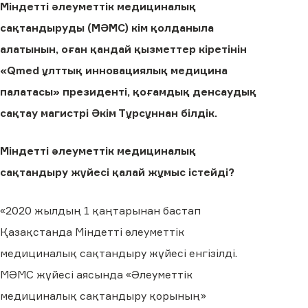
Міндетті әлеуметтік медициналық
сақтандыруды (МӘМС) кім қолданыла
алатынын, оған қандай қызметтер кіретінін
«Qmed ұлттық инновациялық медицина
палатасы» президенті, қоғамдық денсаудық
сақтау магистрі Әкім Тұрсұннан білдік.
Міндетті әлеуметтік медициналық
сақтандыру жүйесі қалай жұмыс істейді?
«2020 жылдың 1 қаңтарынан бастап
Қазақстанда Міндетті әлеуметтік
медициналық сақтандыру жүйесі енгізілді.
МӘМС жүйесі аясында «Әлеуметтік
медициналық сақтандыру қорының»