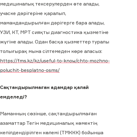
медициналық тексерулерден өте алады,
учаске дәрігеріне қаралып,
мамандандырылған дәрігерге бара алады,
УЗИ, КТ, МРТ сияқты диагностика қызметіне
жүгіне алады. Одан басқа қызметтер туралы
толығырақ мына сілтемеден көре аласыз:
https://fms.kz/kz/useful-to-know/chto-mozhno-
poluchit-besplatno-osms/
Сақтандырылмаған адамдар қалай
емделеді?
Маманның сөзінше, сақтандырылмаған
азаматтар Тегін медициналық көмектің
кепілдендірілген көлемі (ТМККК) бойынша