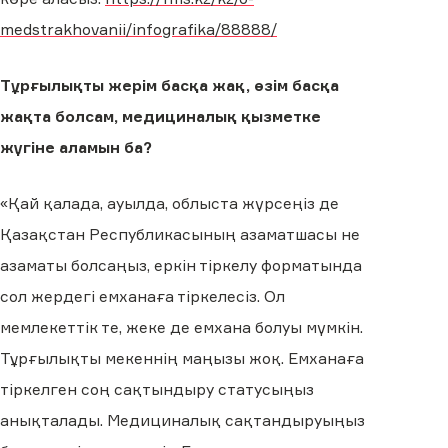
medstrakhovanii/infografika/88888/
Тұрғылықты жерім басқа жақ, өзім басқа
жақта болсам, медициналық қызметке
жүгіне аламын ба?
«Қай қалада, ауылда, облыста жүрсеңіз де
Қазақстан Республикасының азаматшасы не
азаматы болсаңыз, еркін тіркелу форматында
сол жердегі емханаға тіркелесіз. Ол
мемлекеттік те, жеке де емхана болуы мүмкін.
Тұрғылықты мекеннің маңызы жоқ. Емханаға
тіркелген соң сақтындыру статусыңыз
анықталады. Медициналық сақтандыруыңыз