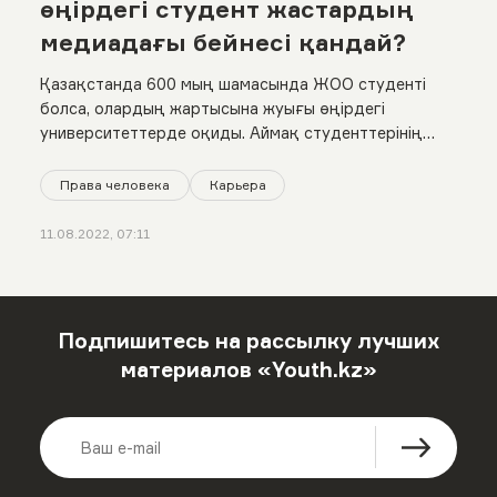
өңірдегі студент жастардың
медиадағы бейнесі қандай?
Қазақстанда 600 мың шамасында ЖОО студенті
болса, олардың жартысына жуығы өңірдегі
университеттерде оқиды. Аймақ студенттерінің
проблемасы медиада жиі көтерілмейді, үні
естілмейді
Права человека
Карьера
11.08.2022, 07:11
Подпишитесь на рассылку лучших
материалов «Youth.kz»