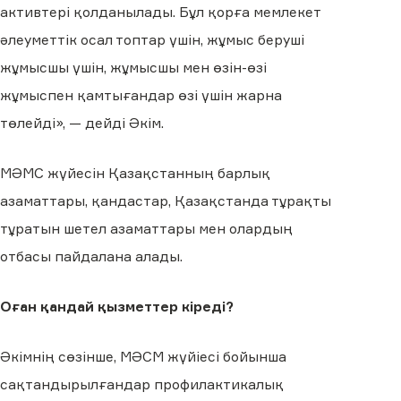
активтері қолданылады. Бұл қорға мемлекет
әлеуметтік осал топтар үшін, жұмыс беруші
жұмысшы үшін, жұмысшы мен өзін-өзі
жұмыспен қамтығандар өзі үшін жарна
төлейді», — дейді Әкім.
МӘМС жүйесін Қазақстанның барлық
азаматтары, қандастар, Қазақстанда тұрақты
тұратын шетел азаматтары мен олардың
отбасы пайдалана алады.
Оған қандай қызметтер кіреді?
Әкімнің сөзінше, МӘСМ жүйіесі бойынша
сақтандырылғандар профилактикалық