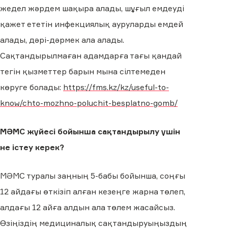
жедел жәрдем шақыра алады, шұғыл емдеуді
қажет ететін инфекциялық ауруларды емдей
алады, дәрі-дәрмек ала алады.
Сақтандырылмаған адамдарға тағы қандай
тегін қызметтер барын мына сілтемеден
көруге болады:
https://fms.kz/kz/useful-to-
know/chto-mozhno-poluchit-besplatno-gomb/
МӘМС жүйесі бойынша сақтандырылу үшін
не істеу керек?
МӘМС туралы заңның 5-бабы бойынша, соңғы
12 айдағы өткізіп алған кезеңге жарна төлеп,
алдағы 12 айға алдын ала төлем жасайсыз.
Өзіңіздің медициналық сақтандыруыңыздың