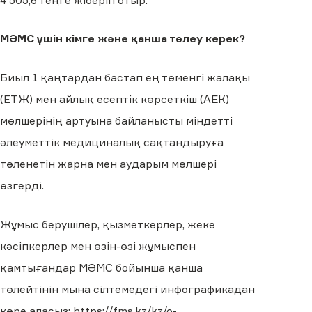
4 505,6 теңге жіберіп отыр.
МӘМС үшін кімге және қанша төлеу керек?
Биыл 1 қаңтардан бастап ең төменгі жалақы
(ЕТЖ) мен айлық есептік көрсеткіш (АЕК)
мөлшерінің артуына байланысты міндетті
әлеуметтік медициналық сақтандыруға
төленетін жарна мен аударым мөлшері
өзгерді.
Жұмыс берушілер, қызметкерлер, жеке
кәсіпкерлер мен өзін-өзі жұмыспен
қамтығандар МӘМС бойынша қанша
төлейтінін мына сілтемедегі инфографикадан
көре аласыз:
https://fms.kz/kz/o-