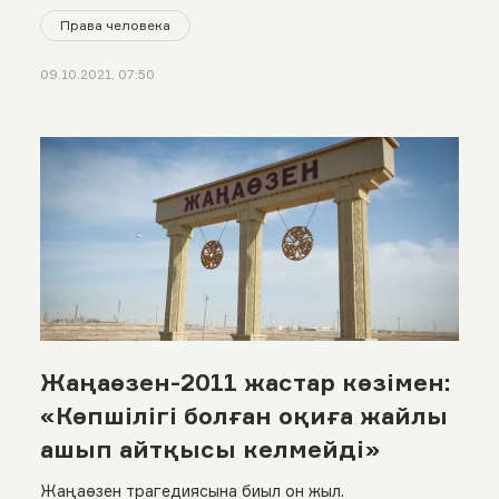
Права человека
09.10.2021, 07:50
Жаңаөзен-2011 жастар көзімен:
«Көпшілігі болған оқиға жайлы
ашып айтқысы келмейді»
Жаңаөзен трагедиясына биыл он жыл.