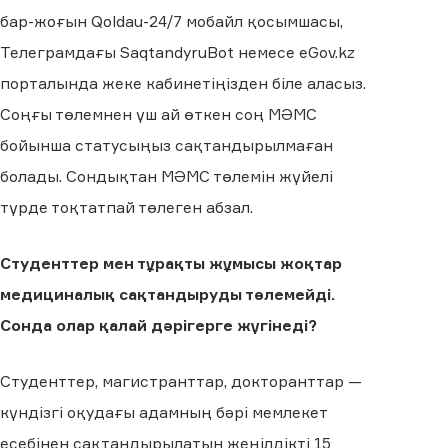
бар-жоғын Qoldau-24/7 мобайл қосымшасы,
Телеграмдағы SaqtandyruBot немесе eGov.kz
порталында жеке кабинетіңізден біле аласыз.
Соңғы төлемнен үш ай өткен соң МӘМС
бойынша статусыңыз сақтандырылмаған
болады. Сондықтан МӘМС төлемін жүйелі
түрде тоқтатпай төлеген абзал.
Студенттер мен тұрақты жұмысы жоқтар
медициналық сақтандыруды төлемейді.
Сонда олар қалай дәрігерге жүгінеді?
Студенттер, магистранттар, докторанттар —
күндізгі оқудағы адамның бәрі мемлекет
есебінен сақтандырылатын жеңілдікті 15