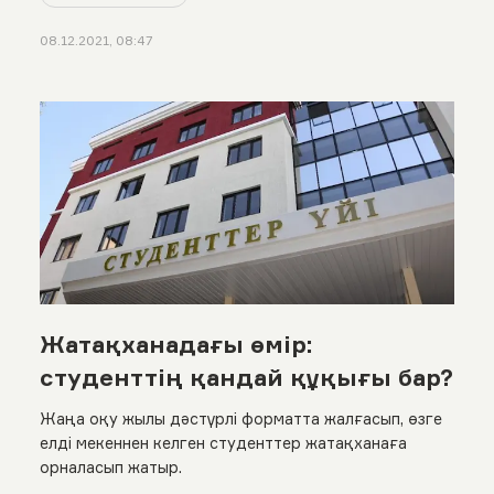
08.12.2021, 08:47
Жатақханадағы өмір:
студенттің қандай құқығы бар?
Жаңа оқу жылы дәстүрлі форматта жалғасып, өзге
елді мекеннен келген студенттер жатақханаға
орналасып жатыр.