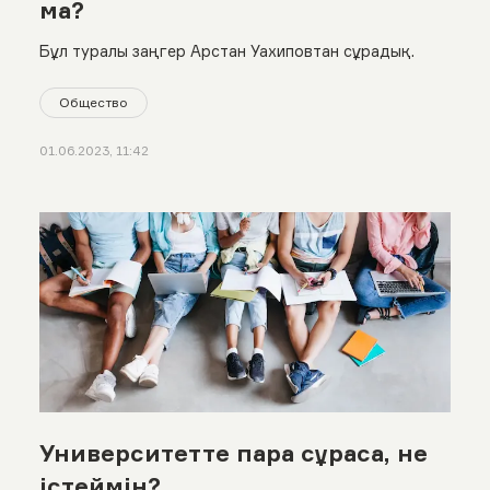
ма?
Бұл туралы заңгер Арстан Уахиповтан сұрадық.
Общество
01.06.2023, 11:42
Университетте пара сұраса, не
істеймін?