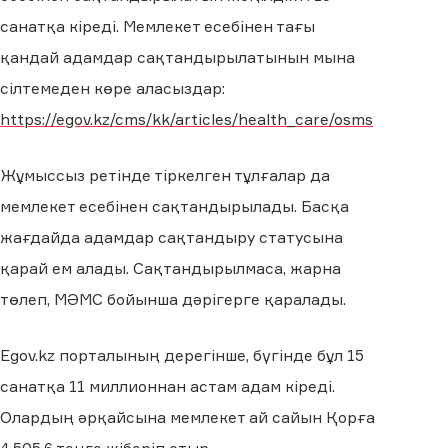
санатқа кіреді. Мемлекет есебінен тағы
қандай адамдар сақтандырылатынын мына
сілтемеден көре аласыздар:
https://egov.kz/cms/kk/articles/health_care/osms
Жұмыссыз ретінде тіркелген тұлғалар да
мемлекет есебінен сақтандырылады. Басқа
жағдайда адамдар сақтандыру статусына
қарай ем алады. Сақтандырылмаса, жарна
төлеп, МӘМС бойынша дәрігерге қаралады.
Еgov.kz порталының дерегінше, бүгінде бұл 15
санатқа 11 миллионнан астам адам кіреді.
Олардың әрқайсына мемлекет ай сайын Қорға