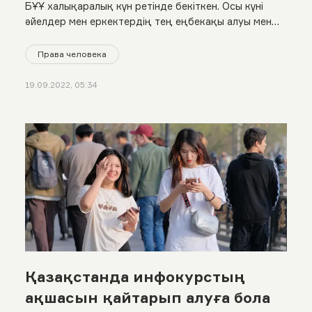
БҰҰ халықаралық күн ретінде бекіткен. Осы күні
әйелдер мен еркектердің тең еңбекақы алуы мен
жалақыдағы айырмашылықты жою жолындағы
мәселелерді талқылайды. Біз де бұл күнге орай
Права человека
Қазақстандағы тең еңбекақы жағдайына
тоқталдық
19.09.2022, 05:34
Қазақстанда инфокурстың
ақшасын қайтарып алуға бола