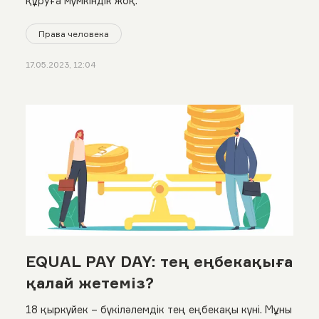
құруға мүмкіндік жоқ.
Права человека
17.05.2023, 12:04
EQUAL PAY DAY: тең еңбекақыға
қалай жетеміз?
18 қыркүйек – бүкіләлемдік тең еңбекақы күні. Мұны