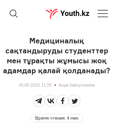
Медициналық
сақтандыруды студенттер
мен тұрақты жұмысы жоқ
адамдар қалай қолданады?
30.05.2023, 11:35
Аида Зайнуллиева
Время чтения
:
4
мин