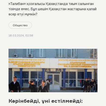
«Талибан» қозғалысы Қазақстанда тиым салынған
тізімде емес. Бұл шешім Қазақстан жастарына қалай
әсер етуі мүмкін?
Общество
18.03.2024, 02:58
Көрінбейді, үні естілмейді: