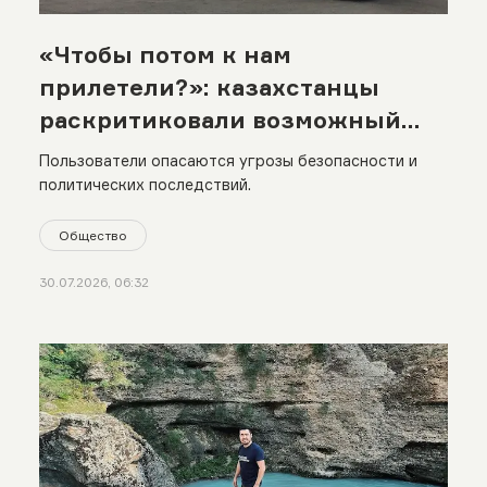
«Чтобы потом к нам
прилетели?»: казахстанцы
раскритиковали возможный
перенос складов Wildberries
Пользователи опасаются угрозы безопасности и
политических последствий.
Общество
30.07.2026, 06:32