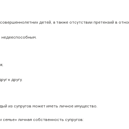
есовершеннолетних детей, а также отсутствии претензий в отн
ом недееспособным.
а;
уг к другу.
ждый из супругов может иметь личное имущество.
 и семье» личная собственность супругов: