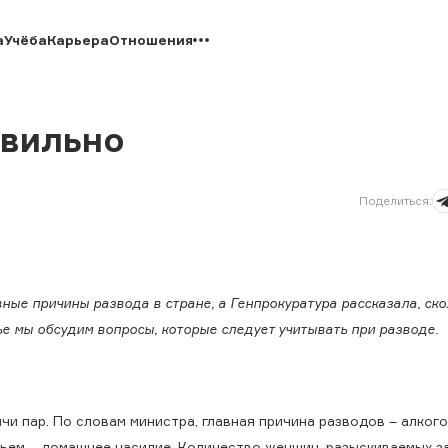
а
Учёба
Карьера
Отношения
авильно
Поделиться
:
ые причины развода в стране, а Генпрокуратура рассказала, ско
ье мы обсудим вопросы, которые следует учитывать при разводе.
чи пар. По словам министра, главная причина разводов – алкого
етьем – домашнее насилие. Количество женщин, разыскиваемых з