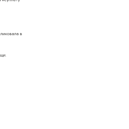
ликовала в
щи.
.