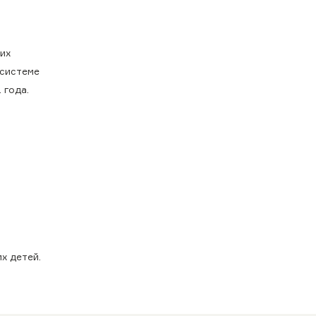
их
 системе
 года.
х детей.