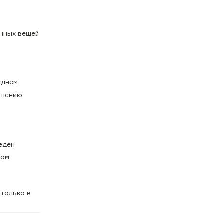
енных вещей
еднем
ешению
веден
том
 только в