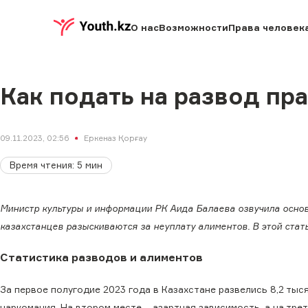
О нас
Возможности
Права человек
Как подать на развод пр
09.11.2023, 02:56
Еркеназ Қорғау
Время чтения
:
5
мин
Министр культуры и информации РК Аида Балаева озвучила основн
казахстанцев разыскиваются за неуплату алиментов. В этой стат
Статистика разводов и алиментов
За первое полугодие 2023 года в Казахстане развелись 8,2 тыся
наркомания. На втором месте – азартная зависимость, а на тр