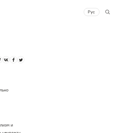
Рус
лько
лизм и
а неуплату