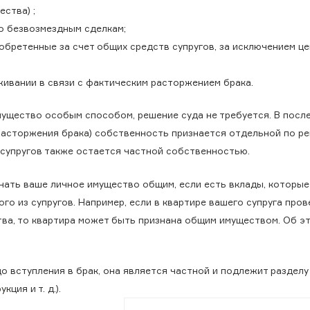
ества) ;
по безвозмездным сделкам;
иобретенные за счет общих средств супругов, за исключением ц
живании в связи с фактическим расторжением брака.
мущество особым способом, решение суда не требуется. В посл
 расторжения брака) собственность признается отдельной по р
з супругов также остается частной собственностью.
нать ваше личное имущество общим, если есть вклады, которые
го из супругов. Например, если в квартире вашего супруга про
тва, то квартира может быть признана общим имуществом. Об э
о вступления в брак, она является частной и подлежит разделу
ция и т. д.).