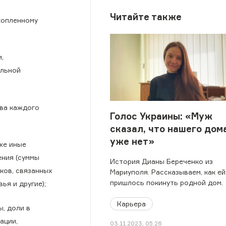
Читайте также
копленному
,
альной
тва каждого
Голос Украины: «Муж
сказал, что нашего дом
уже нет»
же иные
ения (суммы
История Дианы Береченко из
ков, связанных
Мариуполя. Рассказываем, как ей
пришлось покинуть родной дом.
ья и другие);
Карьера
ы, доли в
ации,
03.11.2023, 05:26