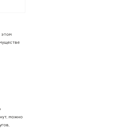
в этом
имуществе
о
нут, можно
угов,