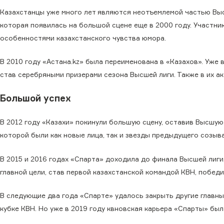
Казахстанцы уже много лет являются неотъемлемой частью Высш
которая появилась на большой сцене еще в 2000 году. Участни
особенностями казахстанского чувства юмора.
В 2010 году «Астана.kz» была переименована в «Казахов». Уже
став серебряными призерами сезона Высшей лиги. Также в их а
Большой успех
В 2012 году «Казахи» покинули большую сцену, оставив Высшую 
которой были как новые лица, так и звезды предыдущего созыва
В 2015 и 2016 годах «Спарта» доходила до финала Высшей лиги
главной цели, став первой казахстанской командой КВН, побе
В следующие два года «Спарте» удалось закрыть другие главны
кубке КВН. Но уже в 2019 году квновская карьера «Спарты» был