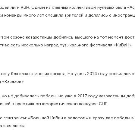
ей лиги КВН. Одним из главных коллективом нулевых была «Аст
ки команды много лет смешили зрителей и делились с иностран
 в том сезоне казахстанцы добились высшего на тот момент дос
ктиве есть несколько наград музыкального фестиваля «КиВиН».
лигу без казахстанских команд. Но уже в 2014 году появилась «
 «Казахов».
, но не добивалась победы, но уже в 2017 году казахстанцы до
дившей в престижном юмористическом конкурсе СНГ.
е гештальты: «Большой КиВин в золотом» и сразу две победы в
а завершена.