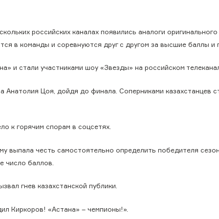
ескольких российских каналах появились аналоги оригинального
ся в команды и соревнуются друг с другом за высшие баллы и 
а» и стали участниками шоу «Звезды» на российском телекана
а Анатолия Цоя, дойдя до финала. Соперниками казахстанцев с
о к горячим спорам в соцсетях.
му выпала честь самостоятельно определить победителя сезон
е число баллов.
ызвал гнев казахстанской публики.
удил Киркоров! «Астана» – чемпионы!».