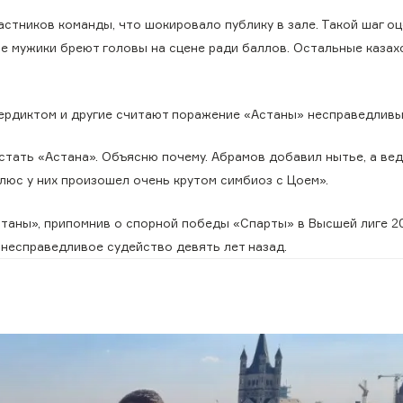
тников команды, что шокировало публику в зале. Такой шаг оц
е мужики бреют головы на сцене ради баллов. Остальные каза
вердиктом и другие считают поражение «Астаны» несправедливы
тать «Астана». Объясню почему. Абрамов добавил нытье, а вед
люс у них произошел очень крутом симбиоз с Цоем».
аны», припомнив о спорной победы «Спарты» в Высшей лиге 20
 несправедливое судейство девять лет назад.