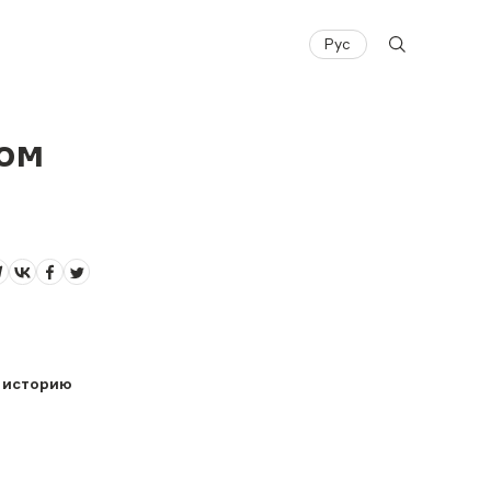
Рус
ком
т историю