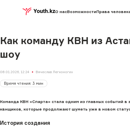
О нас
Возможности
Права человек
Как команду КВН из Аст
шоу
08.01.2026, 12:24
Вячеслав Легконогих
Время чтения
:
3
мин
Команда КВН «Спарта» стала одним из главных событий в з
квнщиков, которые продолжают шуметь уже в новом статус
История создания