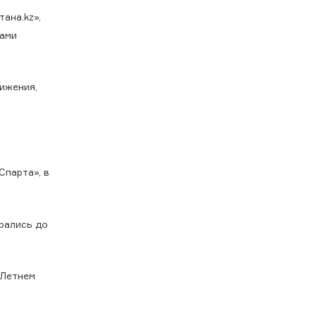
ана.kz»,
цами
тижения,
Спарта», в
брались до
 Летнем