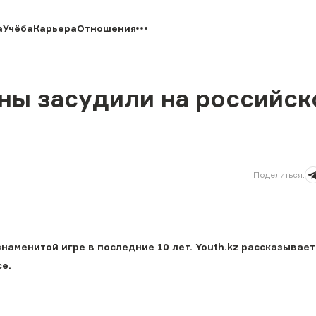
а
Учёба
Карьера
Отношения
аны засудили на российс
Поделиться
:
наменитой игре в последние 10 лет. Youth.kz рассказывае
е.