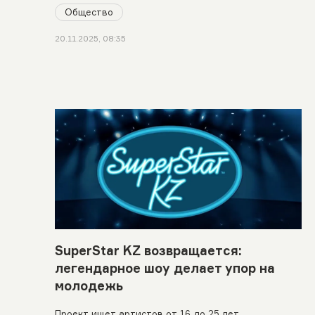
Общество
20.11.2025, 08:35
SuperStar KZ возвращается:
легендарное шоу делает упор на
молодежь
Проект ищет артистов от 16 до 25 лет.