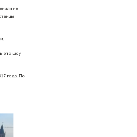
енили не
хстанцы
м.
ь это шоу
17 года. По