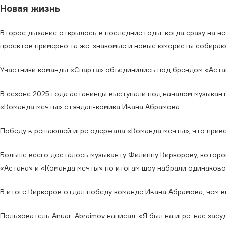
Новая жизнь
Второе дыхание открылось в последние годы, когда сразу на н
проектов примерно та же: знакомые и новые юмористы собирают
Участники команды «Спарта» объединились под брендом «Астан
В сезоне 2025 года астанинцы выступали под началом музыкант
«Команда мечты» стэндап-комика Ивана Абрамова.
Победу в решающей игре одержала «Команда мечты», что привел
Больше всего досталось музыканту Филиппу Киркорову, которо
«Астана» и «Команда мечты» по итогам шоу набрали одинаково
В итоге Киркоров отдал победу команде Ивана Абрамова, чем в
Пользователь
Anuar_Abraimov
написал: «Я был на игре, нас зас