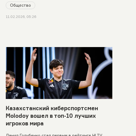
Общество
11.02.2026, 05:26
Казахстанский киберспортсмен
Molodoy вошел в топ-10 лучших
игроков мира
Данил Голубенко стал первым в рейтинге HLTV.