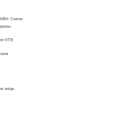
 КВН. Схема
призы.
ле НТВ.
тала
а, ведь