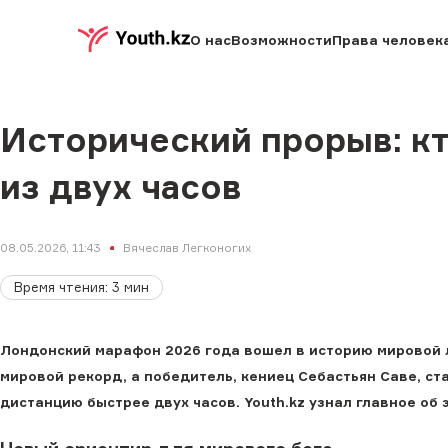
О нас
Возможности
Права человек
Исторический прорыв: к
из двух часов
08.05.2026, 11:43
Вячеслав Легконогих
Время чтения
:
3
мин
Лондонский марафон 2026 года вошел в историю мировой л
мировой рекорд, а победитель, кениец Себастьян Саве, 
дистанцию быстрее двух часов. Youth.kz узнал главное об 