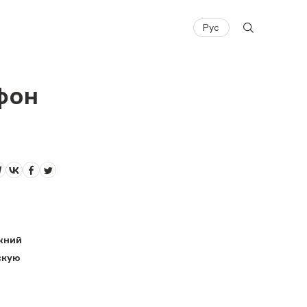
Рус
фон
жний
скую