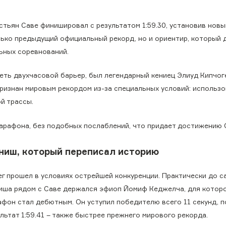
тьян Саве финишировал с результатом 1:59.30, установив нов
лько предыдущий официальный рекорд, но и ориентир, который 
ьных соревнований.
ть двухчасовой барьер, был легендарный кениец Элиуд Кипчоге
л признан мировым рекордом из-за специальных условий: использ
й трассы.
марафона, без подобных послаблений, что придает достижению 
ниш, который переписал историю
ег прошел в условиях острейшей конкуренции. Практически до с
иша рядом с Саве держался эфиоп Йомиф Кеджелча, для которо
афон стал дебютным. Он уступил победителю всего 11 секунд, п
льтат 1:59.41 – также быстрее прежнего мирового рекорда.