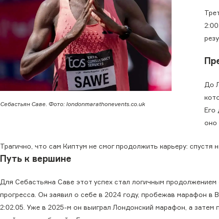
Тре
2:00
рез
Пр
До 
кото
Себастьян Саве. Фото: londonmarathonevents.co.uk
Его
оно
Трагично, что сам Киптум не смог продолжить карьеру: спустя 
Путь к вершине
Для Себастьяна Саве этот успех стал логичным продолжением
прогресса. Он заявил о себе в 2024 году, пробежав марафон в 
2:02.05. Уже в 2025-м он выиграл Лондонский марафон, а затем