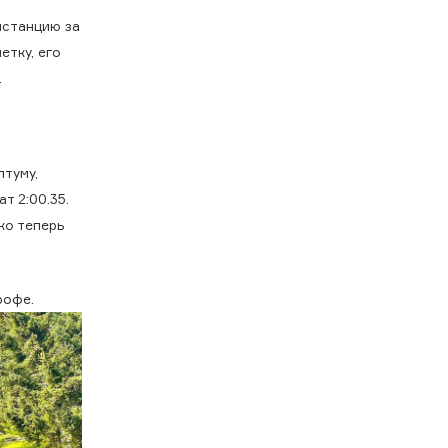
истанцию за
етку, его
.
туму,
т 2:00.35.
ко теперь
рофе.