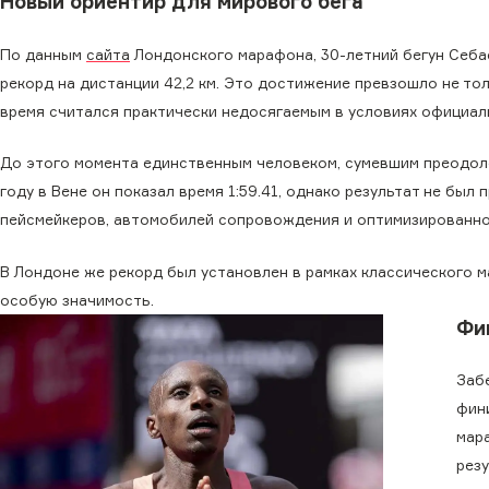
Новый ориентир для мирового бега
По данным
сайта
Лондонского марафона, 30-летний бегун Себас
рекорд на дистанции 42,2 км. Это достижение превзошло не то
время считался практически недосягаемым в условиях официал
До этого момента единственным человеком, сумевшим преодоле
году в Вене он показал время 1:59.41, однако результат не бы
пейсмейкеров, автомобилей сопровождения и оптимизированно
В Лондоне же рекорд был установлен в рамках классического 
особую значимость.
Фи
Заб
фин
мар
резу