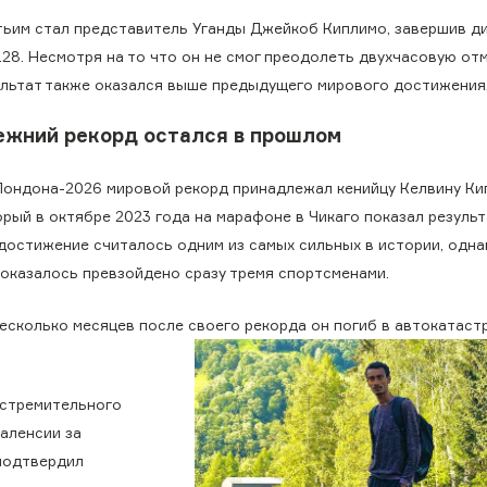
тьим стал представитель Уганды Джейкоб Киплимо, завершив д
.28. Несмотря на то что он не смог преодолеть двухчасовую отм
ультат также оказался выше предыдущего мирового достижения
ежний рекорд остался в прошлом
Лондона-2026 мировой рекорд принадлежал кенийцу Келвину Кип
рый в октябре 2023 года на марафоне в Чикаго показал результа
 достижение считалось одним из самых сильных в истории, одна
 оказалось превзойдено сразу тремя спортсменами.
несколько месяцев после своего рекорда он погиб в автокатаст
 стремительного
Валенсии за
 подтвердил