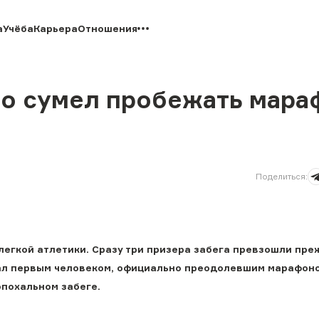
а
Учёба
Карьера
Отношения
то сумел пробежать мара
Поделиться
:
егкой атлетики. Сразу три призера забега превзошли пре
стал первым человеком, официально преодолевшим марафон
эпохальном забеге.