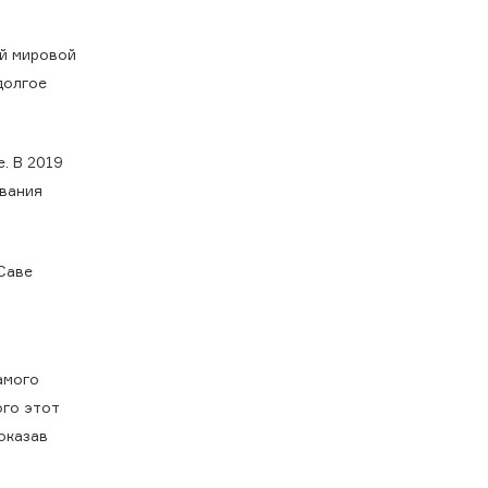
ый мировой
долгое
. В 2019
ования
Саве
амого
го этот
оказав