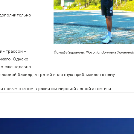
 дополнительно
й» трассой –
Йомиф Кеджелча. Фото: londonmarathonevents
икаго. Однако
то еще недавно
асовой барьер, а третий вплотную приблизился к нему.
и новым этапом в развитии мировой легкой атлетики.