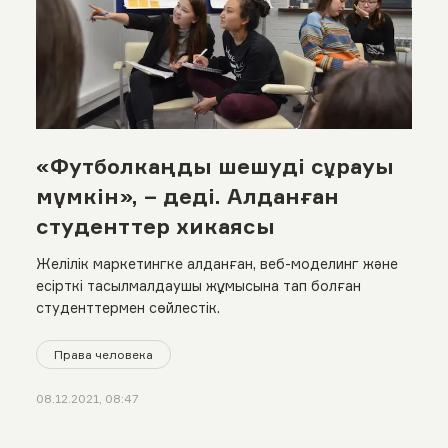
«Футболкаңды шешуді сұрауы
мүмкін», – деді. Алданған
студенттер хикаясы
Желілік маркетингке алданған, веб-моделинг және
есірткі тасылмалдаушы жұмысына тап болған
студенттермен сөйлестік.
Права человека
08.12.2021, 08:47