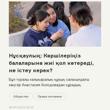
Нұсқаулық: Көршілеріңіз
балаларына жиі қол көтереді,
не істеу керек?
Бұл туралы халықаралық құқық саласындағы
заңгер Анастасия Холодовадан сұрадық.
Общество
Права человека
25.04.2023, 11:23