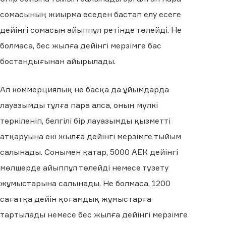
сомасының жиырма еседен бастап елу есеге
дейінгі сомасын айыппұл ретінде төлейді. Не
болмаса, бес жылға дейінгі мерзімге бас
бостандығынан айырылады.
Ал коммерциялық не басқа да ұйымдарда
лауазымды тұлға пара алса, оның мүлкі
тәркіленіп, белгілі бір лауазымды қызметті
атқаруына екі жылға дейінгі мерзімге тыйым
салынады. Сонымен қатар, 5000 АЕК дейінгі
мөлшерде айыппұл төлейді немесе түзету
жұмыстарына салынады. Не болмаса, 1200
сағатқа дейін қоғамдық жұмыстарға
тартылады немесе бес жылға дейінгі мерзімге