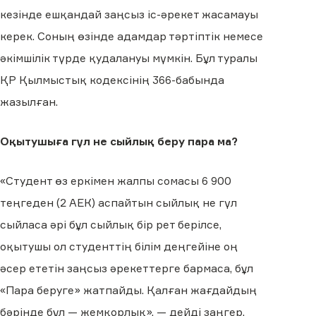
кезінде ешқандай заңсыз іс-әрекет жасамауы
керек. Соның өзінде адамдар тәртіптік немесе
әкімшілік түрде қудалануы мүмкін. Бұл туралы
ҚР Қылмыстық кодексінің 366-бабында
жазылған.
Оқытушыға гүл не сыйлық беру пара ма?
«Студент өз еркімен жалпы сомасы 6 900
теңгеден (2 АЕК) аспайтын сыйлық не гүл
сыйласа әрі бұл сыйлық бір рет берілсе,
оқытушы ол студенттің білім деңгейіне оң
әсер ететін заңсыз әрекеттерге бармаса, бұл
«Пара беруге» жатпайды. Қалған жағдайдың
бәрінде бұл — жемқорлық», — дейді заңгер.