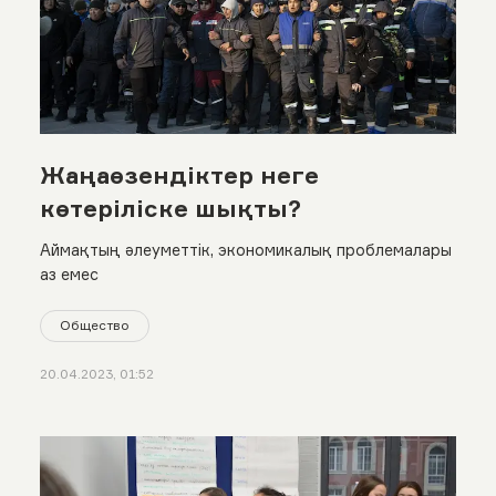
Жаңаөзендіктер неге
көтеріліске шықты?
Аймақтың әлеуметтік, экономикалық проблемалары
аз емес
Общество
20.04.2023, 01:52