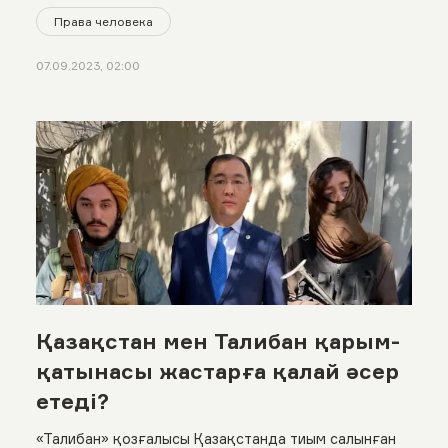
Права человека
07.09.2023, 02:00
Қазақстан мен Талибан қарым-
қатынасы жастарға қалай әсер
етеді?
«Талибан» қозғалысы Қазақстанда тиым салынған