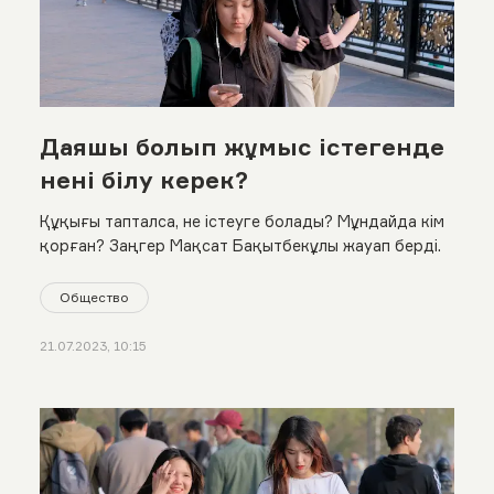
Даяшы болып жұмыс істегенде
нені білу керек?
Құқығы тапталса, не істеуге болады? Мұндайда кім
қорған? Заңгер Мақсат Бақытбекұлы жауап берді.
Общество
21.07.2023, 10:15