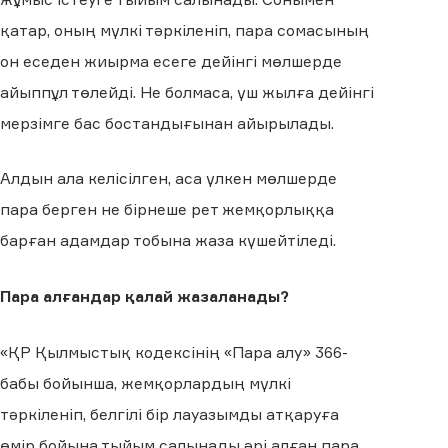
қатар, оның мүлкі тәркіленіп, пара сомасының
он еседен жиырма есеге дейінгі мөлшерде
айыппұл төлейді. Не болмаса, үш жылға дейінгі
мерзімге бас бостандығынан айырылады.
Алдын ала келісілген, аса үлкен мөлшерде
пара берген не бірнеше рет жемқорлыққа
барған адамдар тобына жаза күшейтіледі.
Пара алғандар қалай жазаланады?
«ҚР Қылмыстық кодексінің «Пара алу» 366-
бабы бойынша, жемқорлардың мүлкі
тәркіленіп, белгілі бір лауазымды атқаруға
өмір бойына тыйым салынады әрі алған пара