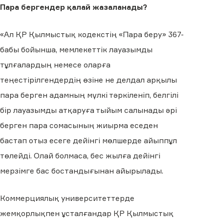
Пара бергендер қалай жазаланады?
«Ал ҚР Қылмыстық кодекстің «Пара беру» 367-
бабы бойынша, мемлекеттік лауазымды
тұлғалардың немесе оларға
теңестірілгендердің өзіне не делдал арқылы
пара берген адамның мүлкі тәркіленіп, белгілі
бір лауазымды атқаруға тыйым салынады әрі
берген пара сомасының жиырма еседен
бастап отыз есеге дейінгі мөлшерде айыппұл
төлейді. Олай болмаса, бес жылға дейінгі
мерзімге бас бостандығынан айырылады.
Коммерциялық университеттерде
жемқорлықпен ұсталғандар ҚР Қылмыстық