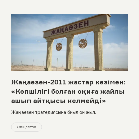
Жаңаөзен-2011 жастар көзімен:
«Көпшілігі болған оқиға жайлы
ашып айтқысы келмейді»
Жаңаөзен трагедиясына биыл он жыл.
Общество