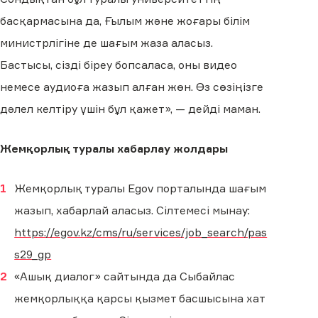
басқармасына да, Ғылым және жоғары білім
министрлігіне де шағым жаза аласыз.
Бастысы, сізді біреу бопсаласа, оны видео
немесе аудиоға жазып алған жөн. Өз сөзіңізге
дәлел келтіру үшін бұл қажет», — дейді маман.
Жемқорлық туралы хабарлау жолдары
Жемқорлық туралы Egov порталында шағым
жазып, хабарлай аласыз. Сілтемесі мынау:
https://egov.kz/cms/ru/services/job_search/pas
s29_gp
«Ашық диалог» сайтында да Сыбайлас
жемқорлыққа қарсы қызмет басшысына хат