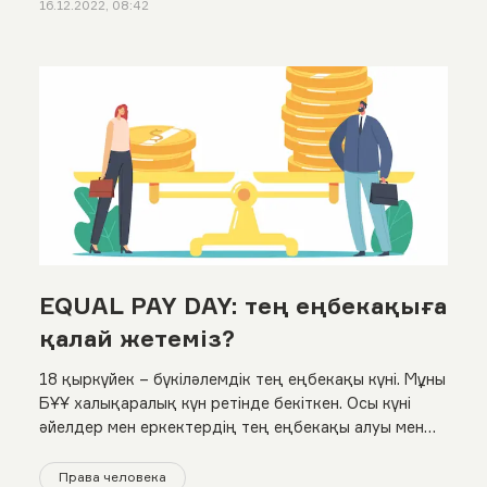
16.12.2022, 08:42
EQUAL PAY DAY: тең еңбекақыға
қалай жетеміз?
18 қыркүйек – бүкіләлемдік тең еңбекақы күні. Мұны
БҰҰ халықаралық күн ретінде бекіткен. Осы күні
әйелдер мен еркектердің тең еңбекақы алуы мен
жалақыдағы айырмашылықты жою жолындағы
мәселелерді талқылайды. Біз де бұл күнге орай
Права человека