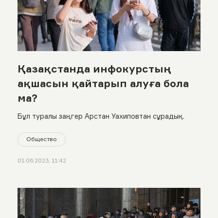
Қазақстанда инфокурстың
ақшасын қайтарып алуға бола
ма?
Бұл туралы заңгер Арстан Уахиповтан сұрадық.
Общество
01.06.2023, 11:42