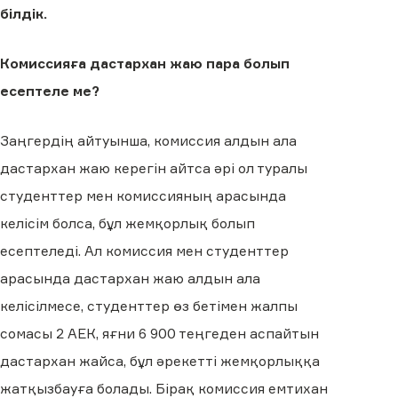
білдік.
Комиссияға дастархан жаю пара болып
есептеле ме?
Заңгердің айтуынша, комиссия алдын ала
дастархан жаю керегін айтса әрі ол туралы
студенттер мен комиссияның арасында
келісім болса, бұл жемқорлық болып
есептеледі. Ал комиссия мен студенттер
арасында дастархан жаю алдын ала
келісілмесе, студенттер өз бетімен жалпы
сомасы 2 АЕК, яғни 6 900 теңгеден аспайтын
дастархан жайса, бұл әрекетті жемқорлыққа
жатқызбауға болады. Бірақ комиссия емтихан