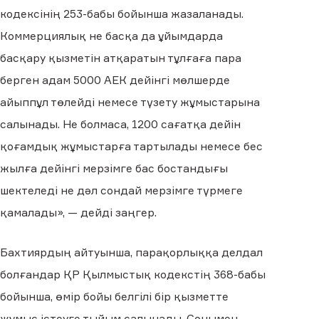
кодексінің 253-бабы бойынша жазаланады.
Коммерциялық не басқа да ұйымдарда
басқару қызметін атқаратын тұлғаға пара
берген адам 5000 АЕК дейінгі мөлшерде
айыппұл төлейді немесе түзету жұмыстарына
салынады. Не болмаса, 1200 сағатқа дейін
қоғамдық жұмыстарға тартылады немесе бес
жылға дейінгі мерзімге бас бостандығы
шектеледі не дәл сондай мерзімге түрмеге
қамалады», — дейді заңгер.
Бахтиярдың айтуынша, парақорлыққа делдал
болғандар ҚР Қылмыстық кодекстің 368-бабы
бойынша, өмір бойы белгілі бір қызметте
жұмыс істеуге тыйым салынады. Сонымен