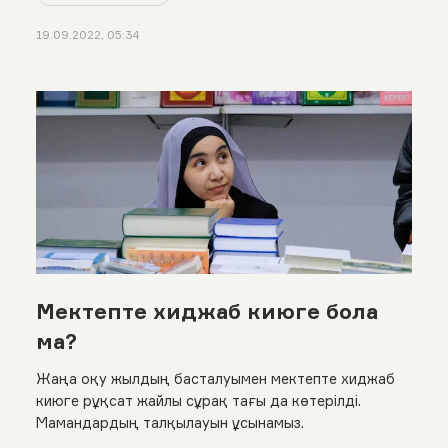
Қазақстандағы тең еңбекақы жағдайына
тоқталдық
19.09.2022, 05:34
Мектепте хиджаб киюге бола
ма?
Жаңа оқу жылдың басталуымен мектепте хиджаб
киюге рұқсат жайлы сұрақ тағы да көтерілді.
Мамандардың талқылауын ұсынамыз.