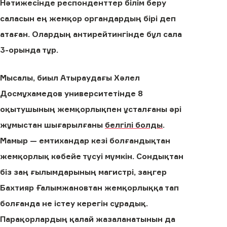
Нәтижесінде респонденттер білім беру
саласын ең жемқор органдардың бірі деп
атаған. Олардың антирейтингінде бұл сала
3-орында тұр.
Мысалы, биыл Атыраудағы Хәлел
Досмұхамедов университетінде 8
оқытушының жемқорлықпен ұсталғаны әрі
жұмыстан шығарылғаны
белгілі болды
.
Мамыр — емтихандар кезі болғандықтан
жемқорлық көбейе түсуі мүмкін. Сондықтан
біз заң ғылымдарының магистрі, заңгер
Бахтияр Ғалымжановтан жемқорлыққа тап
болғанда не істеу керегін сұрадық.
Парақорлардың қалай жазаланатынын да