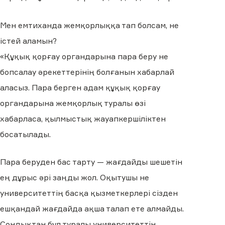
Мен емтиханда жемқорлыққа тап болсам, не
істей аламын?
«Құқық қорғау органдарына пара беру не
бопсалау әрекеттерінің болғанын хабарлай
аласыз. Пара берген адам құқық қорғау
органдарына жемқорлық туралы өзі
хабарласа, қылмыстық жауапкершіліктен
босатылады.
Пара беруден бас тарту — жағдайды шешетін
ең дұрыс әрі заңды жол. Оқытушы не
университеттің басқа қызметкерлері сізден
ешқандай жағдайда ақша талап ете алмайды.
Сондықтан бұл туралы университеттің