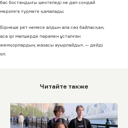
бас бостандығы шектеледі не дәл сондай
мерзімге түрмеге қамалады.
Бірнеше рет немесе алдын ала сөз байласқан,
аса ірі мөлшерде парамен ұсталған
жемқорлардың жазасы ауырлайды», — дейді
ол.
Читайте также