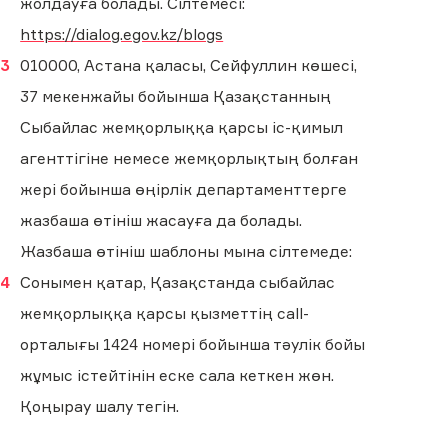
жолдауға болады. Сілтемесі:
https://dialog.egov.kz/blogs
010000, Астана қаласы, Сейфуллин көшесі,
37 мекенжайы бойынша Қазақстанның
Сыбайлас жемқорлыққа қарсы іс-қимыл
агенттігіне немесе жемқорлықтың болған
жері бойынша өңірлік департаменттерге
жазбаша өтініш жасауға да болады.
Жазбаша өтініш шаблоны мына сілтемеде:
Сонымен қатар, Қазақстанда сыбайлас
жемқорлыққа қарсы қызметтің сall-
орталығы 1424 номері бойынша тәулік бойы
жұмыс істейтінін еске сала кеткен жөн.
Қоңырау шалу тегін.