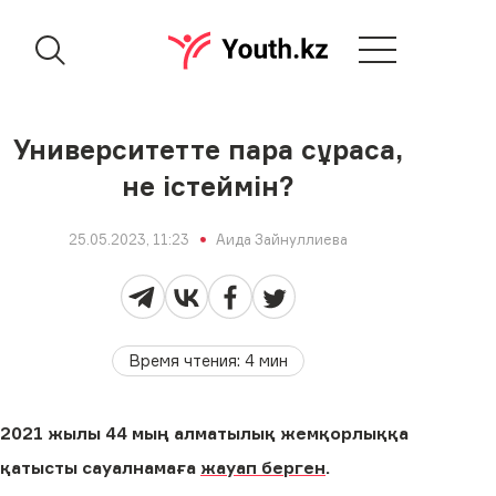
Университетте пара сұраса,
не істеймін?
25.05.2023, 11:23
Аида Зайнуллиева
Время чтения
:
4
мин
2021 жылы 44 мың алматылық жемқорлыққа
қатысты сауалнамаға
жауап берген
.