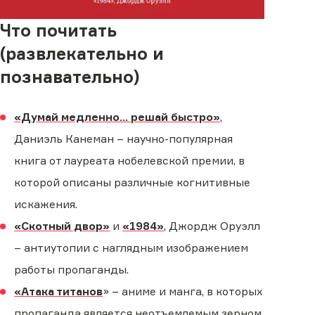
Что почитать
(развлекательно и
познавательно)
«Думай медленно... решай быстро»
,
Даниэль Канеман – научно-популярная
книга от лауреата нобелевской премии, в
которой описаны различные когнитивные
искажения.
«Скотный двор»
и
«1984»
, Джордж Оруэлл
– антиутопии с наглядным изображением
работы пропаганды.
«Атака титанов
» – аниме и манга, в которых
пропаганда является неотъемлемым зерном