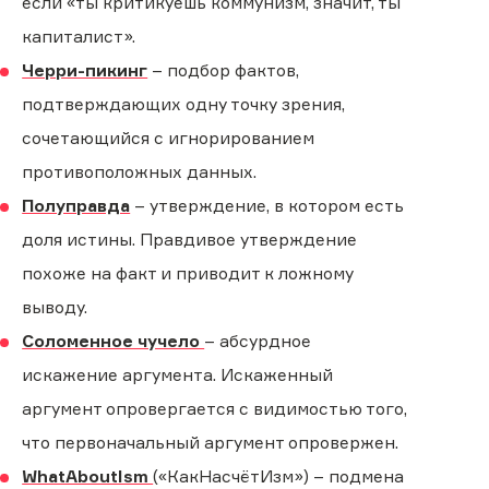
если «ты критикуешь коммунизм, значит, ты
капиталист».
Черри-пикинг
– подбор фактов,
подтверждающих одну точку зрения,
сочетающийся с игнорированием
противоположных данных.
Полуправда
– утверждение, в котором есть
доля истины. Правдивое утверждение
похоже на факт и приводит к ложному
выводу.
Соломенное чучело
– абсурдное
искажение аргумента. Искаженный
аргумент опровергается с видимостью того,
что первоначальный аргумент опровержен.
WhatAboutIsm
(«КакНасчётИзм») – подмена