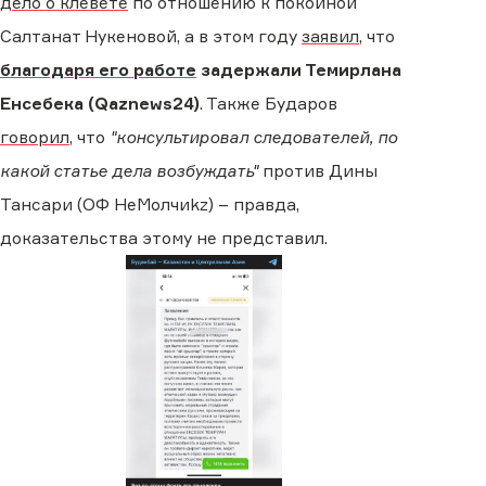
дело о клевете
по отношению к покойной
Салтанат Нукеновой, а в этом году
заявил
, что
благодаря его работе
задержали Темирлана
Енсебека (Qaznews24)
. Также Бударов
говорил
, что
"консультировал следователей, по
какой статье дела возбуждать"
против Дины
Тансари (ОФ НеМолчиkz) – правда,
доказательства этому не представил.