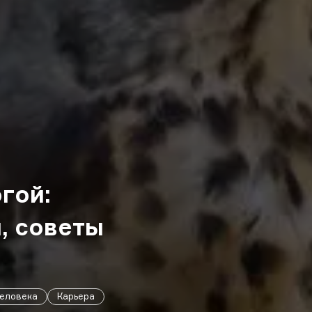
гой:
, советы
человека
Карьера